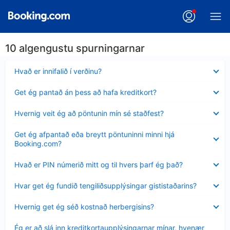
10 algengustu spurningarnar
Minna
Hvað er innifalið í verðinu?
sýnt
Minna
Get ég pantað án þess að hafa kreditkort?
sýnt
Minna
Hvernig veit ég að pöntunin mín sé staðfest?
sýnt
Minna
Get ég afpantað eða breytt pöntuninni minni hjá
sýnt
Booking.com?
Minna
Hvað er PIN númerið mitt og til hvers þarf ég það?
sýnt
Minna
Hvar get ég fundið tengiliðsupplýsingar gististaðarins?
sýnt
Minna
Hvernig get ég séð kostnað herbergisins?
sýnt
Minna
Ég er að slá inn kreditkortaupplýsingarnar mínar, hvenær