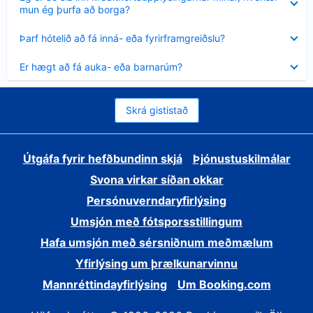
sýnt
mun ég þurfa að borga?
Minna
Þarf hótelið að fá inná- eða fyrirframgreiðslu?
sýnt
Minna
Er hægt að fá auka- eða barnarúm?
sýnt
Skrá gististað
Útgáfa fyrir hefðbundinn skjá
Þjónustuskilmálar
Svona virkar síðan okkar
Persónuverndaryfirlýsing
Umsjón með fótsporsstillingum
Hafa umsjón með sérsniðnum meðmælum
Yfirlýsing um þrælkunarvinnu
Mannréttindayfirlýsing
Um Booking.com