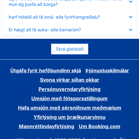
sýnt
mun ég þurfa að borga?
Minna
Þarf hótelið að fá inná- eða fyrirframgreiðslu?
sýnt
Minna
Er hægt að fá auka- eða barnarúm?
sýnt
Skrá gististað
Útgáfa fyrir hefðbundinn skjá
Þjónustuskilmálar
Svona virkar síðan okkar
Persónuverndaryfirlýsing
Umsjón með fótsporsstillingum
Hafa umsjón með sérsniðnum meðmælum
Yfirlýsing um þrælkunarvinnu
Mannréttindayfirlýsing
Um Booking.com