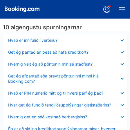
10 algengustu spurningarnar
Minna
Hvað er innifalið í verðinu?
sýnt
Minna
Get ég pantað án þess að hafa kreditkort?
sýnt
Minna
Hvernig veit ég að pöntunin mín sé staðfest?
sýnt
Minna
Get ég afpantað eða breytt pöntuninni minni hjá
sýnt
Booking.com?
Minna
Hvað er PIN númerið mitt og til hvers þarf ég það?
sýnt
Minna
Hvar get ég fundið tengiliðsupplýsingar gististaðarins?
sýnt
Minna
Hvernig get ég séð kostnað herbergisins?
sýnt
Minna
Ég er að slá inn kreditkortaupplýsingarnar mínar, hvenær