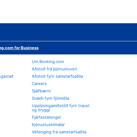
ng.com for Business
Um Booking.com
Aðstoð frá þjónustuveri
ngastað
Aðstoð fyrir samstarfsaðila
Careers
Sjálfbærni
Svæði fyrir fjölmiðla
Upplýsingamiðstöð fyrir traust
og öryggi
Fjárfestatengsl
Þjónustuskilmálar
Véfenging frá samstarfsaðila