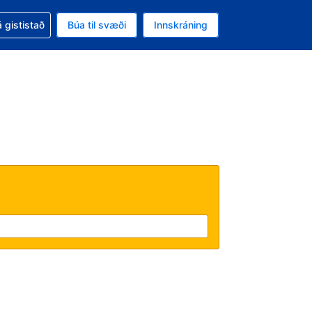
oð við bókunina
 gististað
Búa til svæði
Innskráning
ikinu er gjaldmiðillinn Bandaríkjadalur
l. Í augnablikinu er tungumál þitt Íslensku