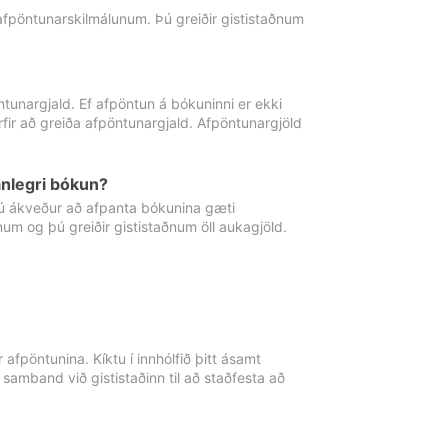
 afpöntunarskilmálunum. Þú greiðir gististaðnum
tunargjald. Ef afpöntun á bókuninni er ekki
fir að greiða afpöntunargjald. Afpöntunargjöld
nlegri bókun?
þú ákveður að afpanta bókunina gæti
ðnum og þú greiðir gististaðnum öll aukagjöld.
afpöntunina. Kíktu í innhólfið þitt ásamt
 samband við gististaðinn til að staðfesta að