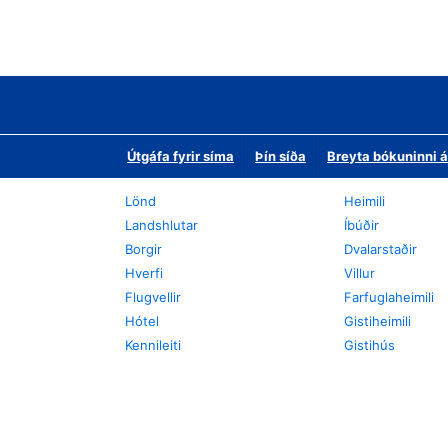
Útgáfa fyrir síma
Þín síða
Breyta bókuninni á
Lönd
Heimili
Landshlutar
Íbúðir
Borgir
Dvalarstaðir
Hverfi
Villur
Flugvellir
Farfuglaheimili
Hótel
Gistiheimili
Kennileiti
Gistihús