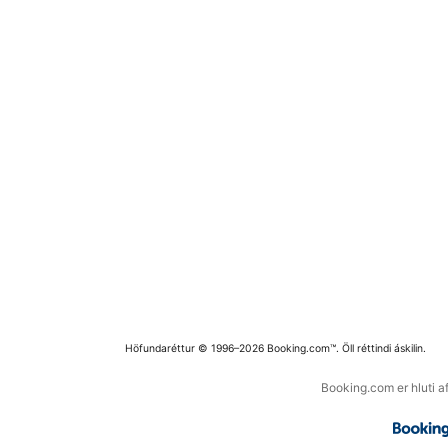
Höfundaréttur © 1996–2026 Booking.com™. Öll réttindi áskilin.
Booking.com er hluti a