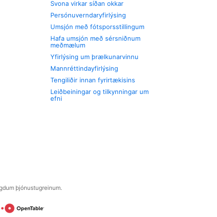
Svona virkar síðan okkar
Persónuverndaryfirlýsing
Umsjón með fótsporsstillingum
Hafa umsjón með sérsniðnum
meðmælum
Yfirlýsing um þrælkunarvinnu
Mannréttindayfirlýsing
Tengiliðir innan fyrirtækisins
Leiðbeiningar og tilkynningar um
efni
engdum þjónustugreinum.