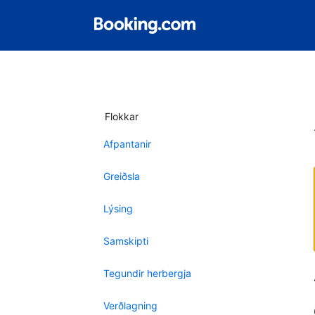
Flokkar
Afpantanir
Greiðsla
Lýsing
Samskipti
Tegundir herbergja
Verðlagning