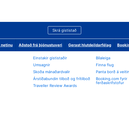
Skrá gististað
 netinu
Aðstoð frá þjónustuveri
Gerast hlutdeildarfélag
Booki
Einstakir gististaðir
Bílaleiga
Umsagnir
Finna flug
Skoða mánaðardvalir
Panta borð á veiti
Árstíðabundin tilboð og frítilboð
Booking.com fyrir
ferðaskrifstofur
Traveller Review Awards