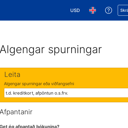
USD
Fá aðst
Skrá
Veldu gjaldmiðil. Í augnabl
Veldu þitt tungumá
Algengar spurningar
Leita
Algengar spurningar eða viðfangsefni
Afpantanir
Get ég afpantað bókunina?