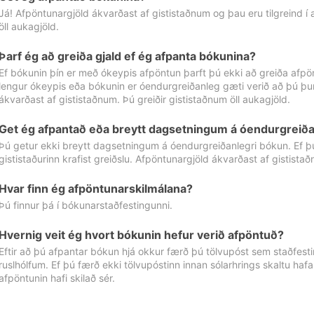
Já! Afpöntunargjöld ákvarðast af gististaðnum og þau eru tilgreind í
öll aukagjöld.
Þarf ég að greiða gjald ef ég afpanta bókunina?
Ef bókunin þín er með ókeypis afpöntun þarft þú ekki að greiða afpön
lengur ókeypis eða bókunin er óendurgreiðanleg gæti verið að þú þur
ákvarðast af gististaðnum. Þú greiðir gististaðnum öll aukagjöld.
Get ég afpantað eða breytt dagsetningum á óendurgreiða
Þú getur ekki breytt dagsetningum á óendurgreiðanlegri bókun. Ef 
gististaðurinn krafist greiðslu. Afpöntunargjöld ákvarðast af gistista
Hvar finn ég afpöntunarskilmálana?
Þú finnur þá í bókunarstaðfestingunni.
Hvernig veit ég hvort bókunin hefur verið afpöntuð?
Eftir að þú afpantar bókun hjá okkur færð þú tölvupóst sem staðfestir 
ruslhólfum. Ef þú færð ekki tölvupóstinn innan sólarhrings skaltu hafa
afpöntunin hafi skilað sér.