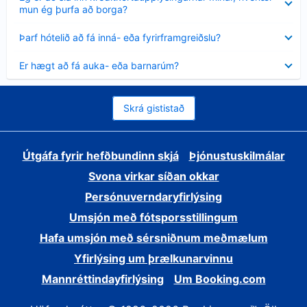
sýnt
mun ég þurfa að borga?
Minna
Þarf hótelið að fá inná- eða fyrirframgreiðslu?
sýnt
Minna
Er hægt að fá auka- eða barnarúm?
sýnt
Skrá gististað
Útgáfa fyrir hefðbundinn skjá
Þjónustuskilmálar
Svona virkar síðan okkar
Persónuverndaryfirlýsing
Umsjón með fótsporsstillingum
Hafa umsjón með sérsniðnum meðmælum
Yfirlýsing um þrælkunarvinnu
Mannréttindayfirlýsing
Um Booking.com