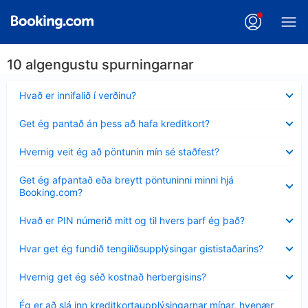
10 algengustu spurningarnar
Minna
Hvað er innifalið í verðinu?
sýnt
Minna
Get ég pantað án þess að hafa kreditkort?
sýnt
Minna
Hvernig veit ég að pöntunin mín sé staðfest?
sýnt
Minna
Get ég afpantað eða breytt pöntuninni minni hjá
sýnt
Booking.com?
Minna
Hvað er PIN númerið mitt og til hvers þarf ég það?
sýnt
Minna
Hvar get ég fundið tengiliðsupplýsingar gististaðarins?
sýnt
Minna
Hvernig get ég séð kostnað herbergisins?
sýnt
Minna
Ég er að slá inn kreditkortaupplýsingarnar mínar, hvenær