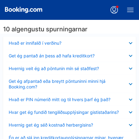
10 algengustu spurningarnar
Minna
Hvað er innifalið í verðinu?
sýnt
Minna
Get ég pantað án þess að hafa kreditkort?
sýnt
Minna
Hvernig veit ég að pöntunin mín sé staðfest?
sýnt
Minna
Get ég afpantað eða breytt pöntuninni minni hjá
sýnt
Booking.com?
Minna
Hvað er PIN númerið mitt og til hvers þarf ég það?
sýnt
Minna
Hvar get ég fundið tengiliðsupplýsingar gististaðarins?
sýnt
Minna
Hvernig get ég séð kostnað herbergisins?
sýnt
Minna
Ég er að slá inn kreditkortaupplýsingarnar mínar, hvenær