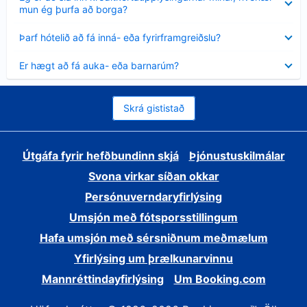
sýnt
mun ég þurfa að borga?
Minna
Þarf hótelið að fá inná- eða fyrirframgreiðslu?
sýnt
Minna
Er hægt að fá auka- eða barnarúm?
sýnt
Skrá gististað
Útgáfa fyrir hefðbundinn skjá
Þjónustuskilmálar
Svona virkar síðan okkar
Persónuverndaryfirlýsing
Umsjón með fótsporsstillingum
Hafa umsjón með sérsniðnum meðmælum
Yfirlýsing um þrælkunarvinnu
Mannréttindayfirlýsing
Um Booking.com