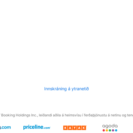
Innskráning á ytranetið
f Booking Holdings Inc., leiðandi aðila á heimsvísu í ferðaþjónustu á netinu og t