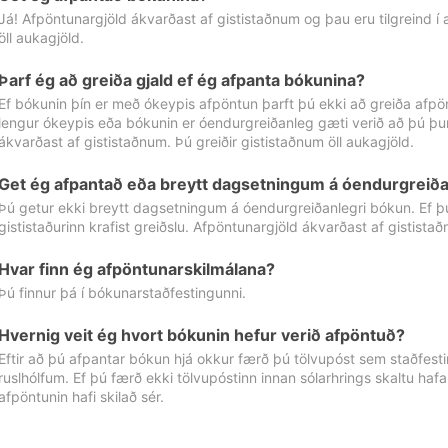
Já! Afpöntunargjöld ákvarðast af gististaðnum og þau eru tilgreind í
öll aukagjöld.
Þarf ég að greiða gjald ef ég afpanta bókunina?
Ef bókunin þín er með ókeypis afpöntun þarft þú ekki að greiða afpön
lengur ókeypis eða bókunin er óendurgreiðanleg gæti verið að þú þur
ákvarðast af gististaðnum. Þú greiðir gististaðnum öll aukagjöld.
Get ég afpantað eða breytt dagsetningum á óendurgreiða
Þú getur ekki breytt dagsetningum á óendurgreiðanlegri bókun. Ef 
gististaðurinn krafist greiðslu. Afpöntunargjöld ákvarðast af gistista
Hvar finn ég afpöntunarskilmálana?
Þú finnur þá í bókunarstaðfestingunni.
Hvernig veit ég hvort bókunin hefur verið afpöntuð?
Eftir að þú afpantar bókun hjá okkur færð þú tölvupóst sem staðfestir 
ruslhólfum. Ef þú færð ekki tölvupóstinn innan sólarhrings skaltu hafa
afpöntunin hafi skilað sér.