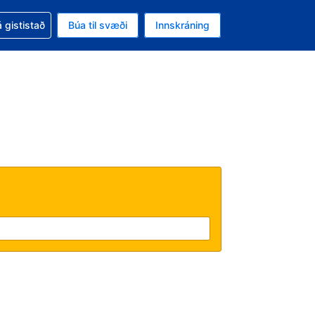
oð við bókunina
 gististað
Búa til svæði
Innskráning
ikinu er gjaldmiðillinn Bandaríkjadalur
l. Í augnablikinu er tungumál þitt Íslensku