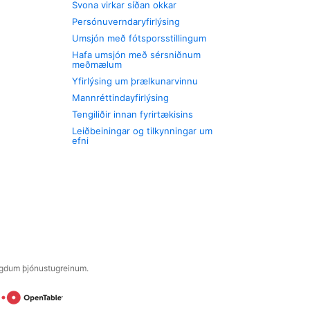
Svona virkar síðan okkar
Persónuverndaryfirlýsing
Umsjón með fótsporsstillingum
Hafa umsjón með sérsniðnum
meðmælum
Yfirlýsing um þrælkunarvinnu
Mannréttindayfirlýsing
Tengiliðir innan fyrirtækisins
Leiðbeiningar og tilkynningar um
efni
engdum þjónustugreinum.