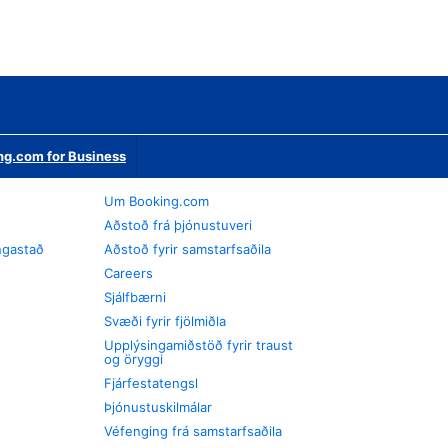
ng.com for Business
Um Booking.com
Aðstoð frá þjónustuveri
ngastað
Aðstoð fyrir samstarfsaðila
Careers
Sjálfbærni
Svæði fyrir fjölmiðla
Upplýsingamiðstöð fyrir traust
og öryggi
Fjárfestatengsl
Þjónustuskilmálar
Véfenging frá samstarfsaðila