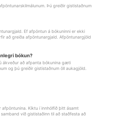
 afpöntunarskilmálunum. Þú greiðir gististaðnum
tunargjald. Ef afpöntun á bókuninni er ekki
fir að greiða afpöntunargjald. Afpöntunargjöld
nlegri bókun?
þú ákveður að afpanta bókunina gæti
ðnum og þú greiðir gististaðnum öll aukagjöld.
afpöntunina. Kíktu í innhólfið þitt ásamt
 samband við gististaðinn til að staðfesta að