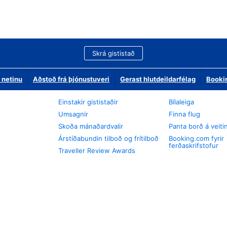
Skrá gististað
 netinu
Aðstoð frá þjónustuveri
Gerast hlutdeildarfélag
Booki
Einstakir gististaðir
Bílaleiga
Umsagnir
Finna flug
Skoða mánaðardvalir
Panta borð á veiti
Árstíðabundin tilboð og frítilboð
Booking.com fyrir
ferðaskrifstofur
Traveller Review Awards