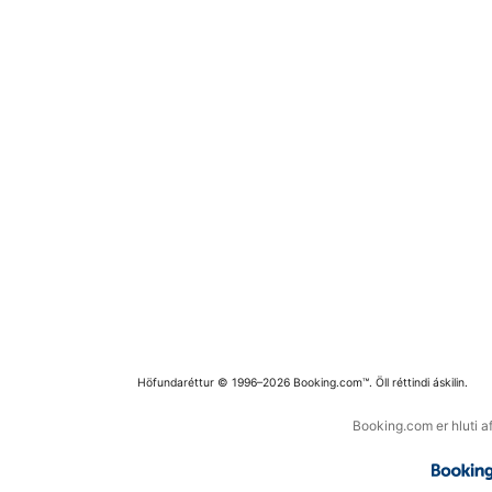
Höfundaréttur © 1996–2026 Booking.com™. Öll réttindi áskilin.
Booking.com er hluti a