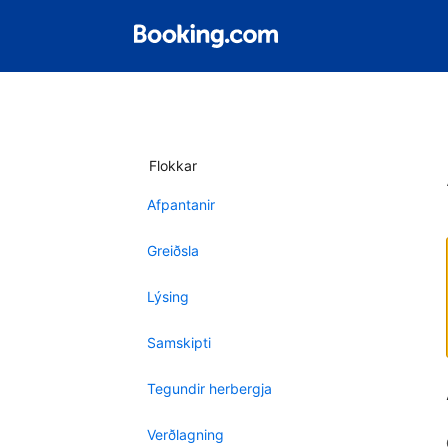
Flokkar
Afpantanir
Greiðsla
Lýsing
Samskipti
Tegundir herbergja
Verðlagning