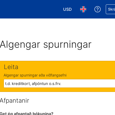
USD
Fá aðst
Skrá
Veldu gjaldmiðil. Í augnabl
Veldu þitt tungumá
Algengar spurningar
Leita
Algengar spurningar eða viðfangsefni
Afpantanir
Get ég afpantað bókunina?