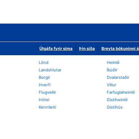
Útgáfa fyrir síma
Þín síða
Breyta bókuninni á
Lönd
Heimili
Landshlutar
Íbúðir
Borgir
Dvalarstaðir
Hverfi
Villur
Flugvellir
Farfuglaheimili
Hótel
Gistiheimili
Kennileiti
Gistihús