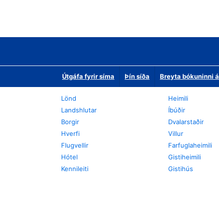
Útgáfa fyrir síma
Þín síða
Breyta bókuninni á
Lönd
Heimili
Landshlutar
Íbúðir
Borgir
Dvalarstaðir
Hverfi
Villur
Flugvellir
Farfuglaheimili
Hótel
Gistiheimili
Kennileiti
Gistihús