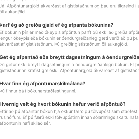
Já! Afpöntunargjöld ákvarðast af gististaðnum og þau eru tilgreind í
öll aukagjöld.
Þarf ég að greiða gjald ef ég afpanta bókunina?
Ef bókunin þín er með ókeypis afpöntun þarft þú ekki að greiða afpön
lengur ókeypis eða bókunin er óendurgreiðanleg gæti verið að þú þur
ákvarðast af gististaðnum. Þú greiðir gististaðnum öll aukagjöld.
Get ég afpantað eða breytt dagsetningum á óendurgreiða
Þú getur ekki breytt dagsetningum á óendurgreiðanlegri bókun. Ef 
gististaðurinn krafist greiðslu. Afpöntunargjöld ákvarðast af gistista
Hvar finn ég afpöntunarskilmálana?
Þú finnur þá í bókunarstaðfestingunni.
Hvernig veit ég hvort bókunin hefur verið afpöntuð?
Eftir að þú afpantar bókun hjá okkur færð þú tölvupóst sem staðfestir 
ruslhólfum. Ef þú færð ekki tölvupóstinn innan sólarhrings skaltu hafa
afpöntunin hafi skilað sér.