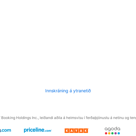
Innskráning á ytranetið
f Booking Holdings Inc., leiðandi aðila á heimsvísu í ferðaþjónustu á netinu og t