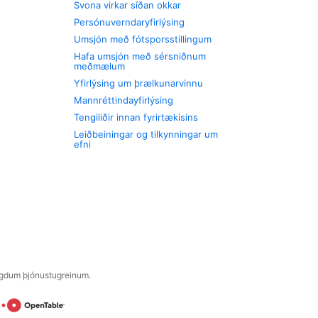
Svona virkar síðan okkar
Persónuverndaryfirlýsing
Umsjón með fótsporsstillingum
Hafa umsjón með sérsniðnum
meðmælum
Yfirlýsing um þrælkunarvinnu
Mannréttindayfirlýsing
Tengiliðir innan fyrirtækisins
Leiðbeiningar og tilkynningar um
efni
engdum þjónustugreinum.