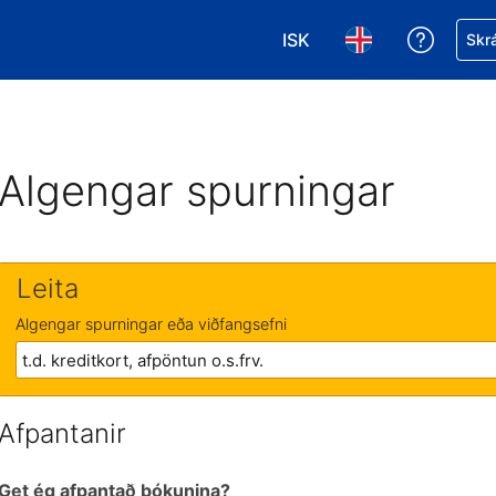
ISK
Fá aðst
Skrá
Veldu gjaldmiðil. Í augnab
Veldu þitt tungumá
Algengar spurningar
Leita
Algengar spurningar eða viðfangsefni
Afpantanir
Get ég afpantað bókunina?