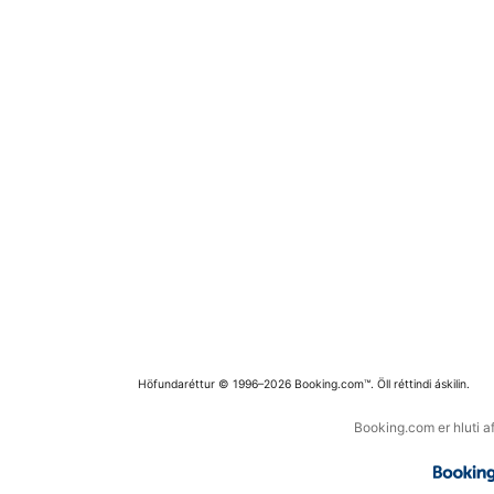
Höfundaréttur © 1996–2026 Booking.com™. Öll réttindi áskilin.
Booking.com er hluti a