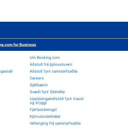
ng.com for Business
Um Booking.com
Aðstoð frá þjónustuveri
ngastað
Aðstoð fyrir samstarfsaðila
Careers
Sjálfbærni
Svæði fyrir fjölmiðla
Upplýsingamiðstöð fyrir traust
og öryggi
Fjárfestatengsl
Þjónustuskilmálar
Véfenging frá samstarfsaðila