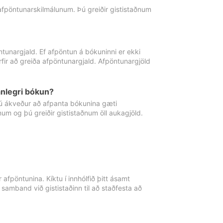
 afpöntunarskilmálunum. Þú greiðir gististaðnum
tunargjald. Ef afpöntun á bókuninni er ekki
fir að greiða afpöntunargjald. Afpöntunargjöld
nlegri bókun?
þú ákveður að afpanta bókunina gæti
ðnum og þú greiðir gististaðnum öll aukagjöld.
afpöntunina. Kíktu í innhólfið þitt ásamt
 samband við gististaðinn til að staðfesta að