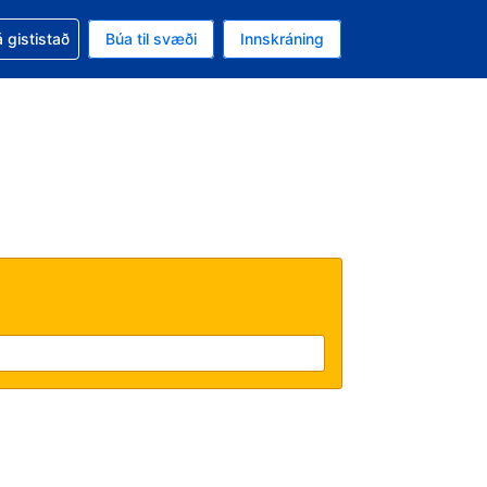
oð við bókunina
 gististað
Búa til svæði
Innskráning
likinu er gjaldmiðillinn Íslensk króna
l. Í augnablikinu er tungumál þitt Íslensku