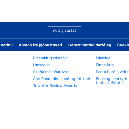
Skrá gististað
 netinu
Aðstoð frá þjónustuveri
Gerast hlutdeildarfélag
Booki
Einstakir gististaðir
Bílaleiga
Umsagnir
Finna flug
Skoða mánaðardvalir
Panta borð á veiti
Árstíðabundin tilboð og frítilboð
Booking.com fyrir
ferðaskrifstofur
Traveller Review Awards