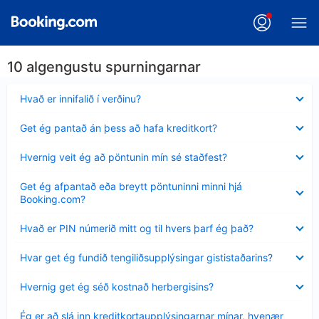
10 algengustu spurningarnar
Minna
Hvað er innifalið í verðinu?
sýnt
Minna
Get ég pantað án þess að hafa kreditkort?
sýnt
Minna
Hvernig veit ég að pöntunin mín sé staðfest?
sýnt
Minna
Get ég afpantað eða breytt pöntuninni minni hjá
sýnt
Booking.com?
Minna
Hvað er PIN númerið mitt og til hvers þarf ég það?
sýnt
Minna
Hvar get ég fundið tengiliðsupplýsingar gististaðarins?
sýnt
Minna
Hvernig get ég séð kostnað herbergisins?
sýnt
Minna
Ég er að slá inn kreditkortaupplýsingarnar mínar, hvenær