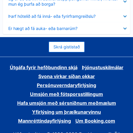
sýnt
mun ég þurfa að borga?
Minna
Þarf hótelið að fá inná- eða fyrirframgreiðslu?
sýnt
Minna
Er hægt að fá auka- eða barnarúm?
sýnt
Skrá gististað
Útgáfa fyrir hefðbundinn skjá
Þjónustuskilmálar
Svona virkar síðan okkar
Persónuverndaryfirlýsing
Umsjón með fótsporsstillingum
Hafa umsjón með sérsniðnum meðmælum
Yfirlýsing um þrælkunarvinnu
Mannréttindayfirlýsing
Um Booking.com