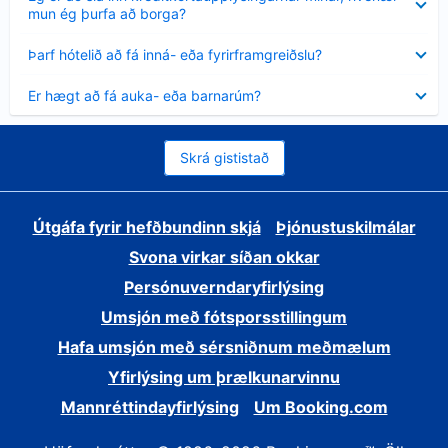
sýnt
mun ég þurfa að borga?
Minna
Þarf hótelið að fá inná- eða fyrirframgreiðslu?
sýnt
Minna
Er hægt að fá auka- eða barnarúm?
sýnt
Skrá gististað
Útgáfa fyrir hefðbundinn skjá
Þjónustuskilmálar
Svona virkar síðan okkar
Persónuverndaryfirlýsing
Umsjón með fótsporsstillingum
Hafa umsjón með sérsniðnum meðmælum
Yfirlýsing um þrælkunarvinnu
Mannréttindayfirlýsing
Um Booking.com