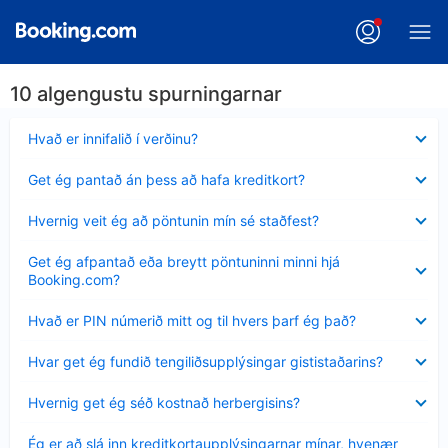
10 algengustu spurningarnar
Minna
Hvað er innifalið í verðinu?
sýnt
Minna
Get ég pantað án þess að hafa kreditkort?
sýnt
Minna
Hvernig veit ég að pöntunin mín sé staðfest?
sýnt
Minna
Get ég afpantað eða breytt pöntuninni minni hjá
sýnt
Booking.com?
Minna
Hvað er PIN númerið mitt og til hvers þarf ég það?
sýnt
Minna
Hvar get ég fundið tengiliðsupplýsingar gististaðarins?
sýnt
Minna
Hvernig get ég séð kostnað herbergisins?
sýnt
Minna
Ég er að slá inn kreditkortaupplýsingarnar mínar, hvenær