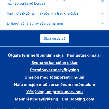
sýnt
mun ég þurfa að borga?
Minna
Þarf hótelið að fá inná- eða fyrirframgreiðslu?
sýnt
Minna
Er hægt að fá auka- eða barnarúm?
sýnt
Skrá gististað
Útgáfa fyrir hefðbundinn skjá
Þjónustuskilmálar
Svona virkar síðan okkar
Persónuverndaryfirlýsing
Umsjón með fótsporsstillingum
Hafa umsjón með sérsniðnum meðmælum
Yfirlýsing um þrælkunarvinnu
Mannréttindayfirlýsing
Um Booking.com