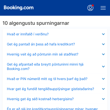
10 algengustu spurningarnar
Minna
Hvað er innifalið í verðinu?
sýnt
Minna
Get ég pantað án þess að hafa kreditkort?
sýnt
Minna
Hvernig veit ég að pöntunin mín sé staðfest?
sýnt
Minna
Get ég afpantað eða breytt pöntuninni minni hjá
sýnt
Booking.com?
Minna
Hvað er PIN númerið mitt og til hvers þarf ég það?
sýnt
Minna
Hvar get ég fundið tengiliðsupplýsingar gististaðarins?
sýnt
Minna
Hvernig get ég séð kostnað herbergisins?
sýnt
Minna
Ég er að slá inn kreditkortaupplýsingarnar mínar, hvenær