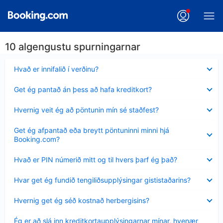
10 algengustu spurningarnar
Minna
Hvað er innifalið í verðinu?
sýnt
Minna
Get ég pantað án þess að hafa kreditkort?
sýnt
Minna
Hvernig veit ég að pöntunin mín sé staðfest?
sýnt
Minna
Get ég afpantað eða breytt pöntuninni minni hjá
sýnt
Booking.com?
Minna
Hvað er PIN númerið mitt og til hvers þarf ég það?
sýnt
Minna
Hvar get ég fundið tengiliðsupplýsingar gististaðarins?
sýnt
Minna
Hvernig get ég séð kostnað herbergisins?
sýnt
Minna
Ég er að slá inn kreditkortaupplýsingarnar mínar, hvenær