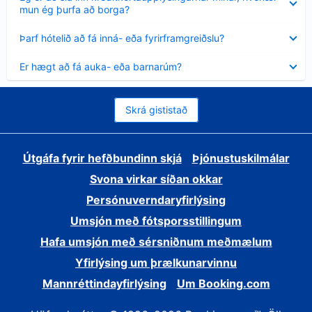
sýnt
mun ég þurfa að borga?
Minna
Þarf hótelið að fá inná- eða fyrirframgreiðslu?
sýnt
Minna
Er hægt að fá auka- eða barnarúm?
sýnt
Skrá gististað
Útgáfa fyrir hefðbundinn skjá
Þjónustuskilmálar
Svona virkar síðan okkar
Persónuverndaryfirlýsing
Umsjón með fótsporsstillingum
Hafa umsjón með sérsniðnum meðmælum
Yfirlýsing um þrælkunarvinnu
Mannréttindayfirlýsing
Um Booking.com