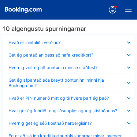
10 algengustu spurningarnar
Minna
Hvað er innifalið í verðinu?
sýnt
Minna
Get ég pantað án þess að hafa kreditkort?
sýnt
Minna
Hvernig veit ég að pöntunin mín sé staðfest?
sýnt
Minna
Get ég afpantað eða breytt pöntuninni minni hjá
sýnt
Booking.com?
Minna
Hvað er PIN númerið mitt og til hvers þarf ég það?
sýnt
Minna
Hvar get ég fundið tengiliðsupplýsingar gististaðarins?
sýnt
Minna
Hvernig get ég séð kostnað herbergisins?
sýnt
Minna
Ég er að slá inn kreditkortaupplýsingarnar mínar, hvenær