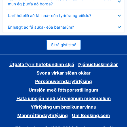
sýnt
mun ég þurfa að borga?
Minna
Þarf hótelið að fá inná- eða fyrirframgreiðslu?
sýnt
Minna
Er hægt að fá auka- eða barnarúm?
sýnt
Skrá gististað
Útgáfa fyrir hefðbundinn skjá
Þjónustuskilmálar
Svona virkar síðan okkar
Persónuverndaryfirlýsing
Umsjón með fótsporsstillingum
Hafa umsjón með sérsniðnum meðmælum
Yfirlýsing um þrælkunarvinnu
Mannréttindayfirlýsing
Um Booking.com