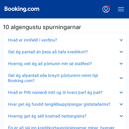
10 algengustu spurningarnar
Minna
Hvað er innifalið í verðinu?
sýnt
Minna
Get ég pantað án þess að hafa kreditkort?
sýnt
Minna
Hvernig veit ég að pöntunin mín sé staðfest?
sýnt
Minna
Get ég afpantað eða breytt pöntuninni minni hjá
sýnt
Booking.com?
Minna
Hvað er PIN númerið mitt og til hvers þarf ég það?
sýnt
Minna
Hvar get ég fundið tengiliðsupplýsingar gististaðarins?
sýnt
Minna
Hvernig get ég séð kostnað herbergisins?
sýnt
Minna
Ég er að slá inn kreditkortaupplýsingarnar mínar, hvenær