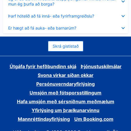
sýnt
mun ég þurfa að borga?
Minna
Þarf hótelið að fá inná- eða fyrirframgreiðslu?
sýnt
Minna
Er hægt að fá auka- eða barnarúm?
sýnt
Skrá gististað
Útgáfa fyrir hefðbundinn skjá
Þjónustuskilmálar
Svona virkar síðan okkar
Persónuverndaryfirlýsing
Umsjón með fótsporsstillingum
Hafa umsjón með sérsniðnum meðmælum
Yfirlýsing um þrælkunarvinnu
Mannréttindayfirlýsing
Um Booking.com