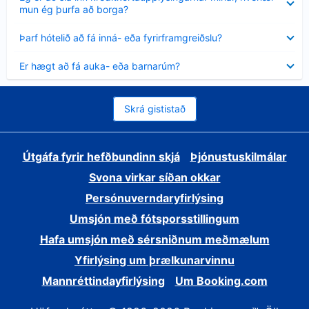
sýnt
mun ég þurfa að borga?
Minna
Þarf hótelið að fá inná- eða fyrirframgreiðslu?
sýnt
Minna
Er hægt að fá auka- eða barnarúm?
sýnt
Skrá gististað
Útgáfa fyrir hefðbundinn skjá
Þjónustuskilmálar
Svona virkar síðan okkar
Persónuverndaryfirlýsing
Umsjón með fótsporsstillingum
Hafa umsjón með sérsniðnum meðmælum
Yfirlýsing um þrælkunarvinnu
Mannréttindayfirlýsing
Um Booking.com