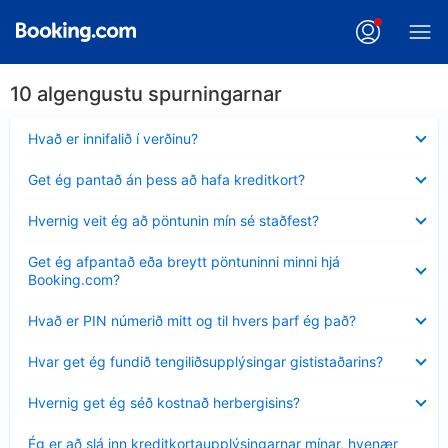
10 algengustu spurningarnar
Minna
Hvað er innifalið í verðinu?
sýnt
Minna
Get ég pantað án þess að hafa kreditkort?
sýnt
Minna
Hvernig veit ég að pöntunin mín sé staðfest?
sýnt
Minna
Get ég afpantað eða breytt pöntuninni minni hjá
sýnt
Booking.com?
Minna
Hvað er PIN númerið mitt og til hvers þarf ég það?
sýnt
Minna
Hvar get ég fundið tengiliðsupplýsingar gististaðarins?
sýnt
Minna
Hvernig get ég séð kostnað herbergisins?
sýnt
Minna
Ég er að slá inn kreditkortaupplýsingarnar mínar, hvenær