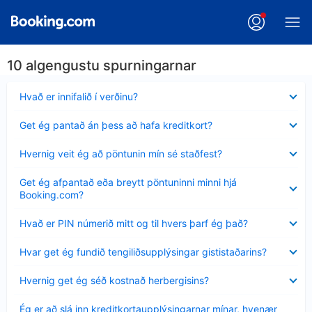
10 algengustu spurningarnar
Minna
Hvað er innifalið í verðinu?
sýnt
Minna
Get ég pantað án þess að hafa kreditkort?
sýnt
Minna
Hvernig veit ég að pöntunin mín sé staðfest?
sýnt
Minna
Get ég afpantað eða breytt pöntuninni minni hjá
sýnt
Booking.com?
Minna
Hvað er PIN númerið mitt og til hvers þarf ég það?
sýnt
Minna
Hvar get ég fundið tengiliðsupplýsingar gististaðarins?
sýnt
Minna
Hvernig get ég séð kostnað herbergisins?
sýnt
Minna
Ég er að slá inn kreditkortaupplýsingarnar mínar, hvenær