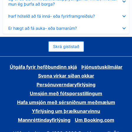
sýnt
mun ég þurfa að borga?
Minna
Þarf hótelið að fá inná- eða fyrirframgreiðslu?
sýnt
Minna
Er hægt að fá auka- eða barnarúm?
sýnt
Skrá gististað
Útgáfa fyrir hefðbundinn skjá
Þjónustuskilmálar
Svona virkar síðan okkar
Persónuverndaryfirlýsing
Umsjón með fótsporsstillingum
Hafa umsjón með sérsniðnum meðmælum
Yfirlýsing um þrælkunarvinnu
Mannréttindayfirlýsing
Um Booking.com