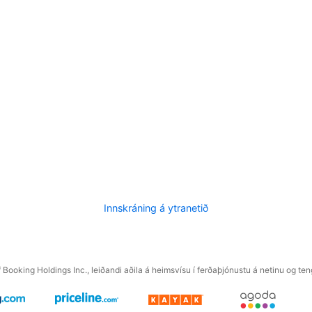
Innskráning á ytranetið
f Booking Holdings Inc., leiðandi aðila á heimsvísu í ferðaþjónustu á netinu og t