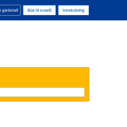
oð við bókunina
 gististað
Búa til svæði
Innskráning
ikinu er gjaldmiðillinn Bandaríkjadalur
l. Í augnablikinu er tungumál þitt Íslensku