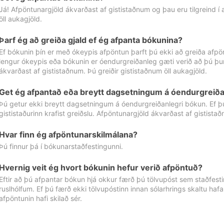
Já! Afpöntunargjöld ákvarðast af gististaðnum og þau eru tilgreind í
öll aukagjöld.
Þarf ég að greiða gjald ef ég afpanta bókunina?
Ef bókunin þín er með ókeypis afpöntun þarft þú ekki að greiða afpön
lengur ókeypis eða bókunin er óendurgreiðanleg gæti verið að þú þur
ákvarðast af gististaðnum. Þú greiðir gististaðnum öll aukagjöld.
Get ég afpantað eða breytt dagsetningum á óendurgreiða
Þú getur ekki breytt dagsetningum á óendurgreiðanlegri bókun. Ef 
gististaðurinn krafist greiðslu. Afpöntunargjöld ákvarðast af gistista
Hvar finn ég afpöntunarskilmálana?
Þú finnur þá í bókunarstaðfestingunni.
Hvernig veit ég hvort bókunin hefur verið afpöntuð?
Eftir að þú afpantar bókun hjá okkur færð þú tölvupóst sem staðfestir 
ruslhólfum. Ef þú færð ekki tölvupóstinn innan sólarhrings skaltu hafa
afpöntunin hafi skilað sér.