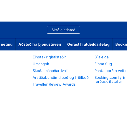
Skrá gististað
 netinu
Aðstoð frá þjónustuveri
Gerast hlutdeildarfélag
Booki
Einstakir gististaðir
Bílaleiga
Umsagnir
Finna flug
Skoða mánaðardvalir
Panta borð á veiti
Árstíðabundin tilboð og frítilboð
Booking.com fyrir
ferðaskrifstofur
Traveller Review Awards