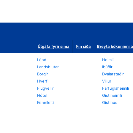
Útgáfa fyrir síma
Þín síða
Breyta bókuninni á
Lönd
Heimili
Landshlutar
Íbúðir
Borgir
Dvalarstaðir
Hverfi
Villur
Flugvellir
Farfuglaheimili
Hótel
Gistiheimili
Kennileiti
Gistihús