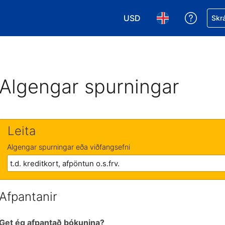
USD
Fá aðst
Skrá
Veldu gjaldmiðil. Í augnabl
Veldu þitt tungumá
Algengar spurningar
Leita
Algengar spurningar eða viðfangsefni
Afpantanir
Get ég afpantað bókunina?