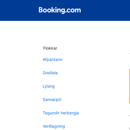
Flokkar
Afpantanir
Greiðsla
Lýsing
Samskipti
Tegundir herbergja
Verðlagning