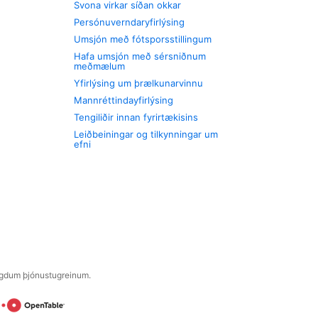
Svona virkar síðan okkar
Persónuverndaryfirlýsing
Umsjón með fótsporsstillingum
Hafa umsjón með sérsniðnum
meðmælum
Yfirlýsing um þrælkunarvinnu
Mannréttindayfirlýsing
Tengiliðir innan fyrirtækisins
Leiðbeiningar og tilkynningar um
efni
engdum þjónustugreinum.