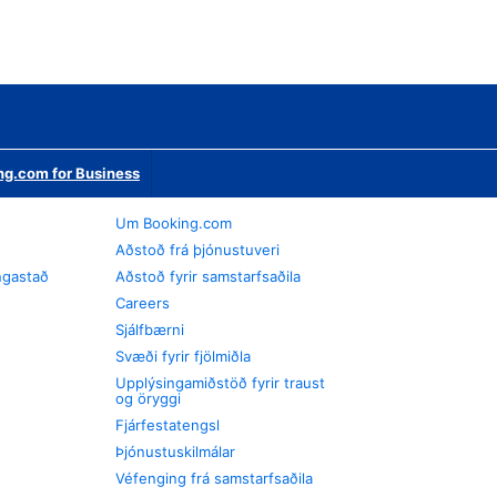
ng.com for Business
Um Booking.com
Aðstoð frá þjónustuveri
ngastað
Aðstoð fyrir samstarfsaðila
Careers
Sjálfbærni
Svæði fyrir fjölmiðla
Upplýsingamiðstöð fyrir traust
og öryggi
Fjárfestatengsl
Þjónustuskilmálar
Véfenging frá samstarfsaðila