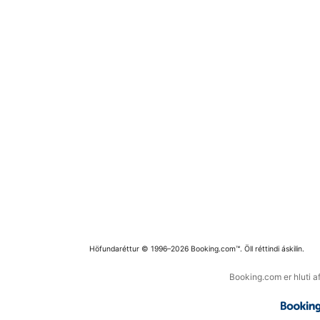
Höfundaréttur © 1996–2026 Booking.com™. Öll réttindi áskilin.
Booking.com er hluti a