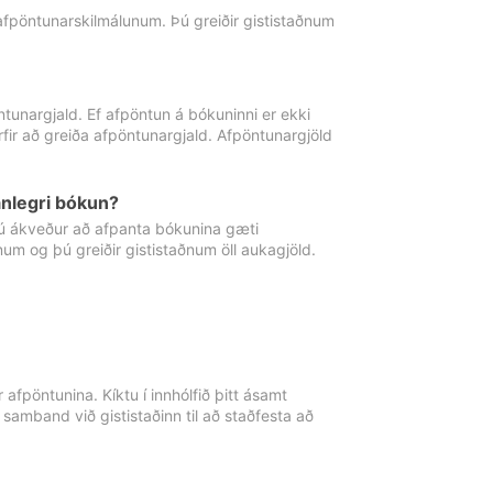
 afpöntunarskilmálunum. Þú greiðir gististaðnum
tunargjald. Ef afpöntun á bókuninni er ekki
fir að greiða afpöntunargjald. Afpöntunargjöld
nlegri bókun?
þú ákveður að afpanta bókunina gæti
ðnum og þú greiðir gististaðnum öll aukagjöld.
afpöntunina. Kíktu í innhólfið þitt ásamt
 samband við gististaðinn til að staðfesta að