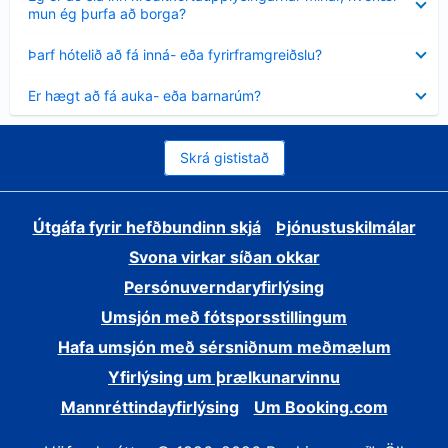
sýnt
mun ég þurfa að borga?
Minna
Þarf hótelið að fá inná- eða fyrirframgreiðslu?
sýnt
Minna
Er hægt að fá auka- eða barnarúm?
sýnt
Skrá gististað
Útgáfa fyrir hefðbundinn skjá
Þjónustuskilmálar
Svona virkar síðan okkar
Persónuverndaryfirlýsing
Umsjón með fótsporsstillingum
Hafa umsjón með sérsniðnum meðmælum
Yfirlýsing um þrælkunarvinnu
Mannréttindayfirlýsing
Um Booking.com