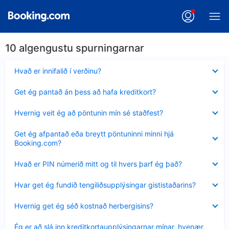
10 algengustu spurningarnar
Minna
Hvað er innifalið í verðinu?
sýnt
Minna
Get ég pantað án þess að hafa kreditkort?
sýnt
Minna
Hvernig veit ég að pöntunin mín sé staðfest?
sýnt
Minna
Get ég afpantað eða breytt pöntuninni minni hjá
sýnt
Booking.com?
Minna
Hvað er PIN númerið mitt og til hvers þarf ég það?
sýnt
Minna
Hvar get ég fundið tengiliðsupplýsingar gististaðarins?
sýnt
Minna
Hvernig get ég séð kostnað herbergisins?
sýnt
Minna
Ég er að slá inn kreditkortaupplýsingarnar mínar, hvenær