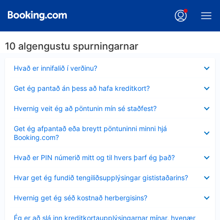
10 algengustu spurningarnar
Minna
Hvað er innifalið í verðinu?
sýnt
Minna
Get ég pantað án þess að hafa kreditkort?
sýnt
Minna
Hvernig veit ég að pöntunin mín sé staðfest?
sýnt
Minna
Get ég afpantað eða breytt pöntuninni minni hjá
sýnt
Booking.com?
Minna
Hvað er PIN númerið mitt og til hvers þarf ég það?
sýnt
Minna
Hvar get ég fundið tengiliðsupplýsingar gististaðarins?
sýnt
Minna
Hvernig get ég séð kostnað herbergisins?
sýnt
Minna
Ég er að slá inn kreditkortaupplýsingarnar mínar, hvenær