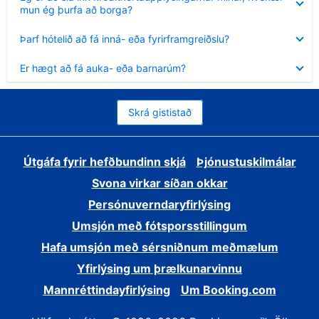
sýnt
mun ég þurfa að borga?
Minna
Þarf hótelið að fá inná- eða fyrirframgreiðslu?
sýnt
Minna
Er hægt að fá auka- eða barnarúm?
sýnt
Skrá gististað
Útgáfa fyrir hefðbundinn skjá
Þjónustuskilmálar
Svona virkar síðan okkar
Persónuverndaryfirlýsing
Umsjón með fótsporsstillingum
Hafa umsjón með sérsniðnum meðmælum
Yfirlýsing um þrælkunarvinnu
Mannréttindayfirlýsing
Um Booking.com