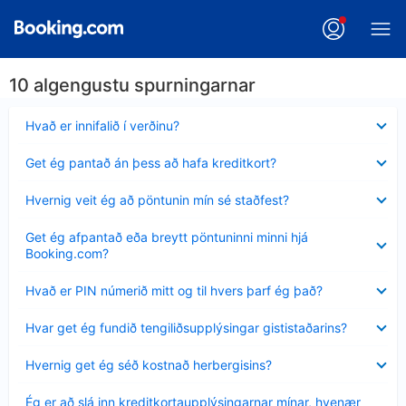
10 algengustu spurningarnar
Minna
Hvað er innifalið í verðinu?
sýnt
Minna
Get ég pantað án þess að hafa kreditkort?
sýnt
Minna
Hvernig veit ég að pöntunin mín sé staðfest?
sýnt
Minna
Get ég afpantað eða breytt pöntuninni minni hjá
sýnt
Booking.com?
Minna
Hvað er PIN númerið mitt og til hvers þarf ég það?
sýnt
Minna
Hvar get ég fundið tengiliðsupplýsingar gististaðarins?
sýnt
Minna
Hvernig get ég séð kostnað herbergisins?
sýnt
Minna
Ég er að slá inn kreditkortaupplýsingarnar mínar, hvenær