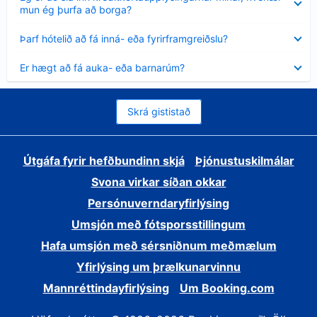
sýnt
mun ég þurfa að borga?
Minna
Þarf hótelið að fá inná- eða fyrirframgreiðslu?
sýnt
Minna
Er hægt að fá auka- eða barnarúm?
sýnt
Skrá gististað
Útgáfa fyrir hefðbundinn skjá
Þjónustuskilmálar
Svona virkar síðan okkar
Persónuverndaryfirlýsing
Umsjón með fótsporsstillingum
Hafa umsjón með sérsniðnum meðmælum
Yfirlýsing um þrælkunarvinnu
Mannréttindayfirlýsing
Um Booking.com