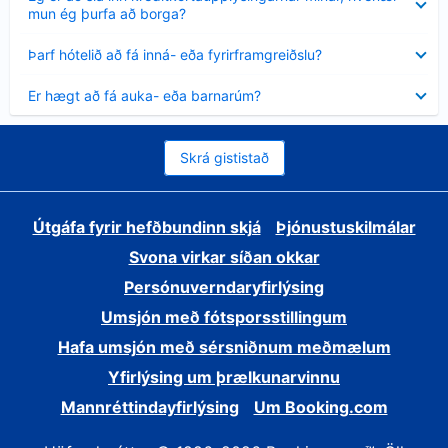
sýnt
mun ég þurfa að borga?
Minna
Þarf hótelið að fá inná- eða fyrirframgreiðslu?
sýnt
Minna
Er hægt að fá auka- eða barnarúm?
sýnt
Skrá gististað
Útgáfa fyrir hefðbundinn skjá
Þjónustuskilmálar
Svona virkar síðan okkar
Persónuverndaryfirlýsing
Umsjón með fótsporsstillingum
Hafa umsjón með sérsniðnum meðmælum
Yfirlýsing um þrælkunarvinnu
Mannréttindayfirlýsing
Um Booking.com