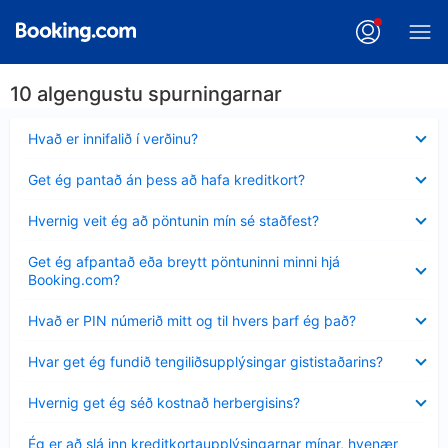
10 algengustu spurningarnar
Minna
Hvað er innifalið í verðinu?
sýnt
Minna
Get ég pantað án þess að hafa kreditkort?
sýnt
Minna
Hvernig veit ég að pöntunin mín sé staðfest?
sýnt
Minna
Get ég afpantað eða breytt pöntuninni minni hjá
sýnt
Booking.com?
Minna
Hvað er PIN númerið mitt og til hvers þarf ég það?
sýnt
Minna
Hvar get ég fundið tengiliðsupplýsingar gististaðarins?
sýnt
Minna
Hvernig get ég séð kostnað herbergisins?
sýnt
Minna
Ég er að slá inn kreditkortaupplýsingarnar mínar, hvenær