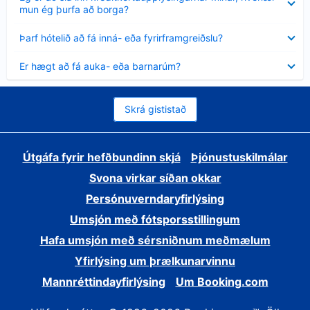
sýnt
mun ég þurfa að borga?
Minna
Þarf hótelið að fá inná- eða fyrirframgreiðslu?
sýnt
Minna
Er hægt að fá auka- eða barnarúm?
sýnt
Skrá gististað
Útgáfa fyrir hefðbundinn skjá
Þjónustuskilmálar
Svona virkar síðan okkar
Persónuverndaryfirlýsing
Umsjón með fótsporsstillingum
Hafa umsjón með sérsniðnum meðmælum
Yfirlýsing um þrælkunarvinnu
Mannréttindayfirlýsing
Um Booking.com