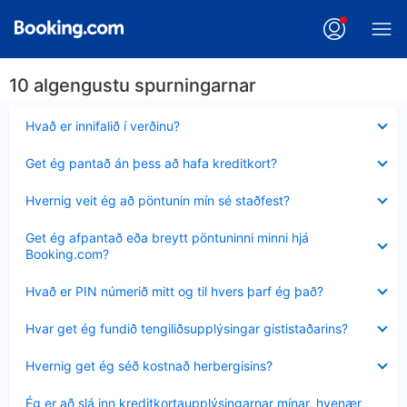
10 algengustu spurningarnar
Minna
Hvað er innifalið í verðinu?
sýnt
Minna
Get ég pantað án þess að hafa kreditkort?
sýnt
Minna
Hvernig veit ég að pöntunin mín sé staðfest?
sýnt
Minna
Get ég afpantað eða breytt pöntuninni minni hjá
sýnt
Booking.com?
Minna
Hvað er PIN númerið mitt og til hvers þarf ég það?
sýnt
Minna
Hvar get ég fundið tengiliðsupplýsingar gististaðarins?
sýnt
Minna
Hvernig get ég séð kostnað herbergisins?
sýnt
Minna
Ég er að slá inn kreditkortaupplýsingarnar mínar, hvenær