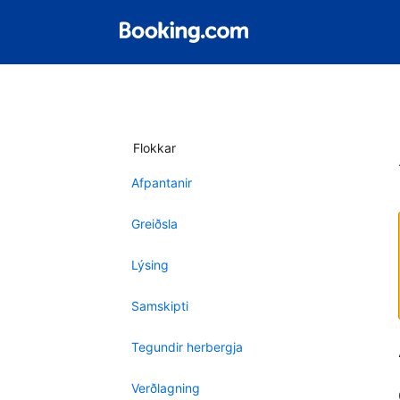
Flokkar
Afpantanir
Greiðsla
Lýsing
Samskipti
Tegundir herbergja
Verðlagning