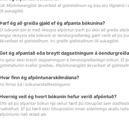
Já! Afpöntunargjöld ákvarðast af gististaðnum og þau eru tilgreind í
öll aukagjöld.
Þarf ég að greiða gjald ef ég afpanta bókunina?
Ef bókunin þín er með ókeypis afpöntun þarft þú ekki að greiða afpön
lengur ókeypis eða bókunin er óendurgreiðanleg gæti verið að þú þur
ákvarðast af gististaðnum. Þú greiðir gististaðnum öll aukagjöld.
Get ég afpantað eða breytt dagsetningum á óendurgreiða
Þú getur ekki breytt dagsetningum á óendurgreiðanlegri bókun. Ef 
gististaðurinn krafist greiðslu. Afpöntunargjöld ákvarðast af gistista
Hvar finn ég afpöntunarskilmálana?
Þú finnur þá í bókunarstaðfestingunni.
Hvernig veit ég hvort bókunin hefur verið afpöntuð?
Eftir að þú afpantar bókun hjá okkur færð þú tölvupóst sem staðfestir 
ruslhólfum. Ef þú færð ekki tölvupóstinn innan sólarhrings skaltu hafa
afpöntunin hafi skilað sér.