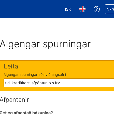
ISK
Fá aðst
Skrá
Veldu gjaldmiðil. Í augnab
Veldu þitt tungumá
Algengar spurningar
Leita
Algengar spurningar eða viðfangsefni
Afpantanir
Get ég afpantað bókunina?