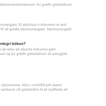
 afpöntunarskilmálunum. Þú greiðir gististaðnum
tunargjald. Ef afpöntun á bókuninni er ekki
fir að greiða afpöntunargjald. Afpöntunargjöld
nlegri bókun?
þú ákveður að afpanta bókunina gæti
ðnum og þú greiðir gististaðnum öll aukagjöld.
afpöntunina. Kíktu í innhólfið þitt ásamt
 samband við gististaðinn til að staðfesta að