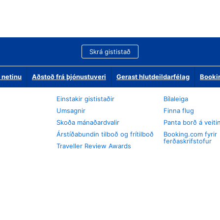
Skrá gististað
 netinu
Aðstoð frá þjónustuveri
Gerast hlutdeildarfélag
Booki
Einstakir gististaðir
Bílaleiga
Umsagnir
Finna flug
Skoða mánaðardvalir
Panta borð á veiti
Árstíðabundin tilboð og frítilboð
Booking.com fyrir
ferðaskrifstofur
Traveller Review Awards