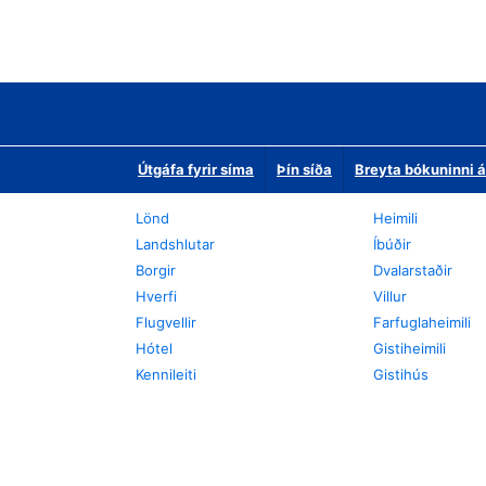
Útgáfa fyrir síma
Þín síða
Breyta bókuninni á
Lönd
Heimili
Landshlutar
Íbúðir
Borgir
Dvalarstaðir
Hverfi
Villur
Flugvellir
Farfuglaheimili
Hótel
Gistiheimili
Kennileiti
Gistihús