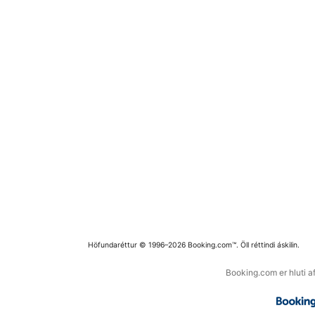
Höfundaréttur © 1996–2026 Booking.com™. Öll réttindi áskilin.
Booking.com er hluti a