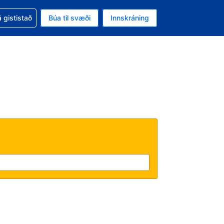
oð við bókunina
 gististað
Búa til svæði
Innskráning
likinu er gjaldmiðillinn Íslensk króna
l. Í augnablikinu er tungumál þitt Íslensku