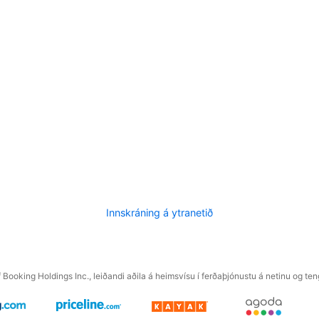
Innskráning á ytranetið
f Booking Holdings Inc., leiðandi aðila á heimsvísu í ferðaþjónustu á netinu og t