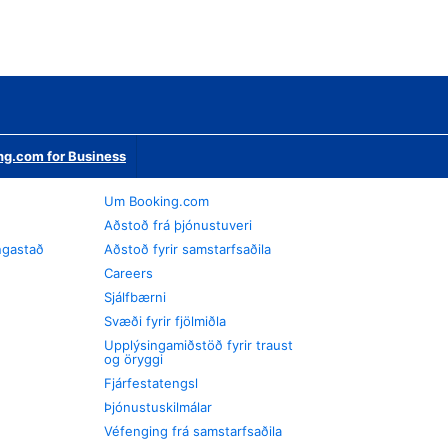
ng.com for Business
Um Booking.com
Aðstoð frá þjónustuveri
ngastað
Aðstoð fyrir samstarfsaðila
Careers
Sjálfbærni
Svæði fyrir fjölmiðla
Upplýsingamiðstöð fyrir traust
og öryggi
Fjárfestatengsl
Þjónustuskilmálar
Véfenging frá samstarfsaðila