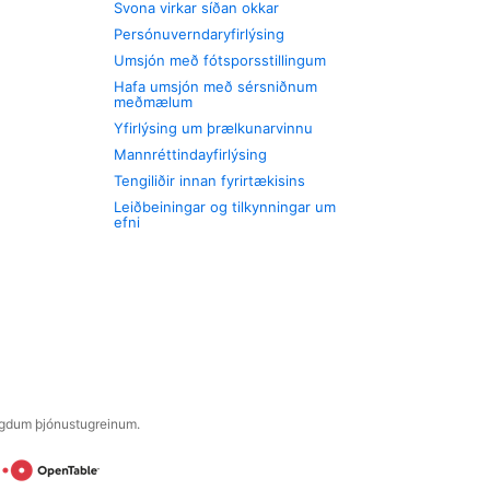
Svona virkar síðan okkar
Persónuverndaryfirlýsing
Umsjón með fótsporsstillingum
Hafa umsjón með sérsniðnum
meðmælum
Yfirlýsing um þrælkunarvinnu
Mannréttindayfirlýsing
Tengiliðir innan fyrirtækisins
Leiðbeiningar og tilkynningar um
efni
engdum þjónustugreinum.