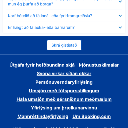
sýnt
mun ég þurfa að borga?
Minna
Þarf hótelið að fá inná- eða fyrirframgreiðslu?
sýnt
Minna
Er hægt að fá auka- eða barnarúm?
sýnt
Skrá gististað
Útgáfa fyrir hefðbundinn skjá
Þjónustuskilmálar
Svona virkar síðan okkar
Persónuverndaryfirlýsing
Umsjón með fótsporsstillingum
Hafa umsjón með sérsniðnum meðmælum
Yfirlýsing um þrælkunarvinnu
Mannréttindayfirlýsing
Um Booking.com