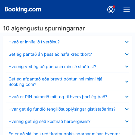
10 algengustu spurningarnar
Minna
Hvað er innifalið í verðinu?
sýnt
Minna
Get ég pantað án þess að hafa kreditkort?
sýnt
Minna
Hvernig veit ég að pöntunin mín sé staðfest?
sýnt
Minna
Get ég afpantað eða breytt pöntuninni minni hjá
sýnt
Booking.com?
Minna
Hvað er PIN númerið mitt og til hvers þarf ég það?
sýnt
Minna
Hvar get ég fundið tengiliðsupplýsingar gististaðarins?
sýnt
Minna
Hvernig get ég séð kostnað herbergisins?
sýnt
Minna
Ég er að slá inn kreditkortaupplýsingarnar mínar, hvenær