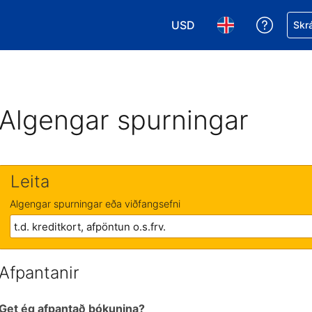
USD
Fá aðst
Skrá
Veldu gjaldmiðil. Í augnabl
Veldu þitt tungumá
Algengar spurningar
Leita
Algengar spurningar eða viðfangsefni
Afpantanir
Get ég afpantað bókunina?