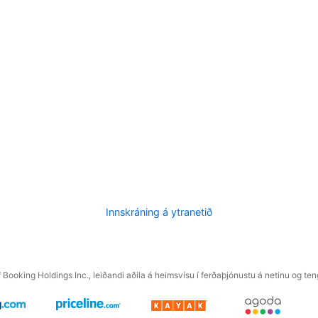
Innskráning á ytranetið
f Booking Holdings Inc., leiðandi aðila á heimsvísu í ferðaþjónustu á netinu og t