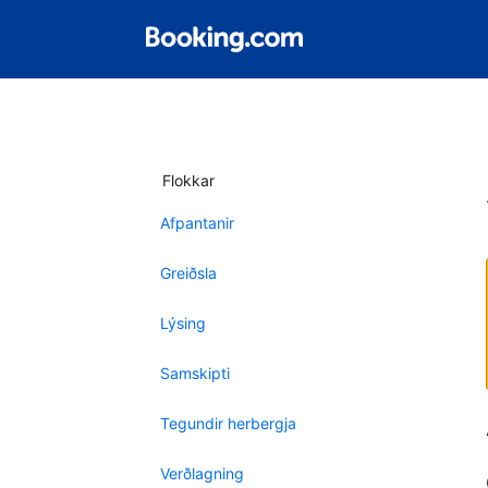
Flokkar
Afpantanir
Greiðsla
Lýsing
Samskipti
Tegundir herbergja
Verðlagning