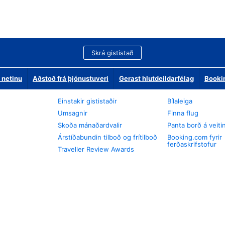
Skrá gististað
 netinu
Aðstoð frá þjónustuveri
Gerast hlutdeildarfélag
Booki
Einstakir gististaðir
Bílaleiga
Umsagnir
Finna flug
Skoða mánaðardvalir
Panta borð á veiti
Árstíðabundin tilboð og frítilboð
Booking.com fyrir
ferðaskrifstofur
Traveller Review Awards