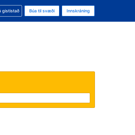
oð við bókunina
 gististað
Búa til svæði
Innskráning
ikinu er gjaldmiðillinn Bandaríkjadalur
l. Í augnablikinu er tungumál þitt Íslensku