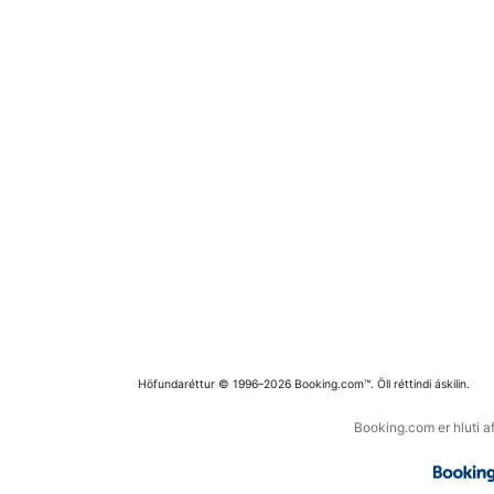
Höfundaréttur © 1996–2026 Booking.com™. Öll réttindi áskilin.
Booking.com er hluti a