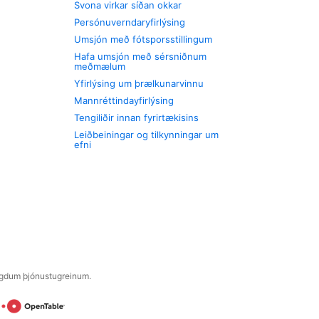
Svona virkar síðan okkar
Persónuverndaryfirlýsing
Umsjón með fótsporsstillingum
Hafa umsjón með sérsniðnum
meðmælum
Yfirlýsing um þrælkunarvinnu
Mannréttindayfirlýsing
Tengiliðir innan fyrirtækisins
Leiðbeiningar og tilkynningar um
efni
engdum þjónustugreinum.