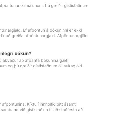
 afpöntunarskilmálunum. Þú greiðir gististaðnum
tunargjald. Ef afpöntun á bókuninni er ekki
fir að greiða afpöntunargjald. Afpöntunargjöld
nlegri bókun?
þú ákveður að afpanta bókunina gæti
ðnum og þú greiðir gististaðnum öll aukagjöld.
afpöntunina. Kíktu í innhólfið þitt ásamt
 samband við gististaðinn til að staðfesta að