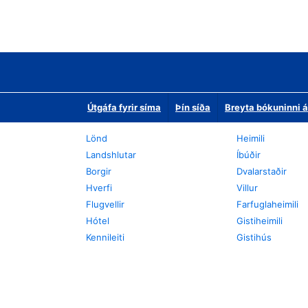
Útgáfa fyrir síma
Þín síða
Breyta bókuninni á
Lönd
Heimili
Landshlutar
Íbúðir
Borgir
Dvalarstaðir
Hverfi
Villur
Flugvellir
Farfuglaheimili
Hótel
Gistiheimili
Kennileiti
Gistihús