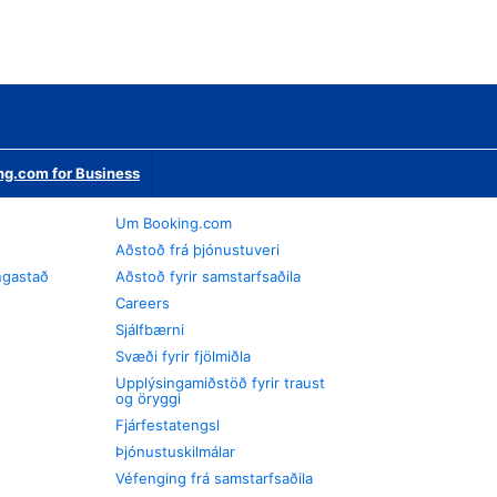
ng.com for Business
Um Booking.com
Aðstoð frá þjónustuveri
ngastað
Aðstoð fyrir samstarfsaðila
Careers
Sjálfbærni
Svæði fyrir fjölmiðla
Upplýsingamiðstöð fyrir traust
og öryggi
Fjárfestatengsl
Þjónustuskilmálar
Véfenging frá samstarfsaðila