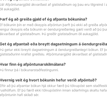
Já! Afpöntunargjöld ákvarðast af gististaðnum og þau eru tilgreind í
öll aukagjöld.
Þarf ég að greiða gjald ef ég afpanta bókunina?
Ef bókunin þín er með ókeypis afpöntun þarft þú ekki að greiða afpön
lengur ókeypis eða bókunin er óendurgreiðanleg gæti verið að þú þur
ákvarðast af gististaðnum. Þú greiðir gististaðnum öll aukagjöld.
Get ég afpantað eða breytt dagsetningum á óendurgreiða
Þú getur ekki breytt dagsetningum á óendurgreiðanlegri bókun. Ef 
gististaðurinn krafist greiðslu. Afpöntunargjöld ákvarðast af gistista
Hvar finn ég afpöntunarskilmálana?
Þú finnur þá í bókunarstaðfestingunni.
Hvernig veit ég hvort bókunin hefur verið afpöntuð?
Eftir að þú afpantar bókun hjá okkur færð þú tölvupóst sem staðfestir 
ruslhólfum. Ef þú færð ekki tölvupóstinn innan sólarhrings skaltu hafa
afpöntunin hafi skilað sér.