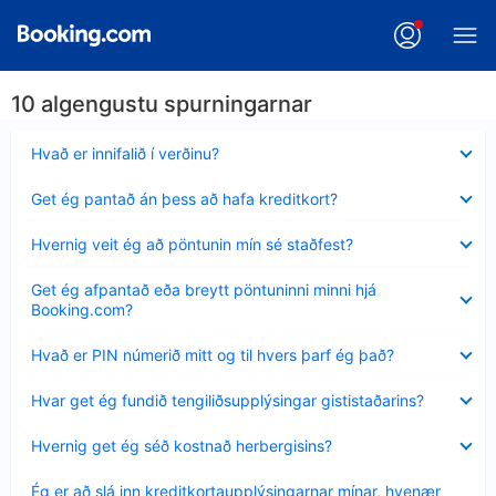
10 algengustu spurningarnar
Minna
Hvað er innifalið í verðinu?
sýnt
Minna
Get ég pantað án þess að hafa kreditkort?
sýnt
Minna
Hvernig veit ég að pöntunin mín sé staðfest?
sýnt
Minna
Get ég afpantað eða breytt pöntuninni minni hjá
sýnt
Booking.com?
Minna
Hvað er PIN númerið mitt og til hvers þarf ég það?
sýnt
Minna
Hvar get ég fundið tengiliðsupplýsingar gististaðarins?
sýnt
Minna
Hvernig get ég séð kostnað herbergisins?
sýnt
Minna
Ég er að slá inn kreditkortaupplýsingarnar mínar, hvenær