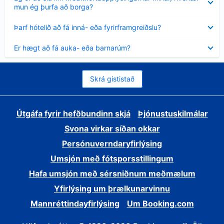
sýnt
mun ég þurfa að borga?
Minna
Þarf hótelið að fá inná- eða fyrirframgreiðslu?
sýnt
Minna
Er hægt að fá auka- eða barnarúm?
sýnt
Skrá gististað
Útgáfa fyrir hefðbundinn skjá
Þjónustuskilmálar
Svona virkar síðan okkar
Persónuverndaryfirlýsing
Umsjón með fótsporsstillingum
Hafa umsjón með sérsniðnum meðmælum
Yfirlýsing um þrælkunarvinnu
Mannréttindayfirlýsing
Um Booking.com