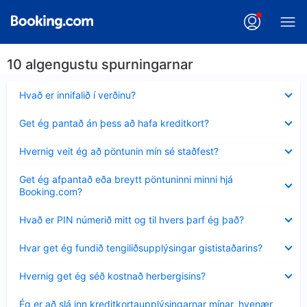
10 algengustu spurningarnar
Minna
Hvað er innifalið í verðinu?
sýnt
Minna
Get ég pantað án þess að hafa kreditkort?
sýnt
Minna
Hvernig veit ég að pöntunin mín sé staðfest?
sýnt
Minna
Get ég afpantað eða breytt pöntuninni minni hjá
sýnt
Booking.com?
Minna
Hvað er PIN númerið mitt og til hvers þarf ég það?
sýnt
Minna
Hvar get ég fundið tengiliðsupplýsingar gististaðarins?
sýnt
Minna
Hvernig get ég séð kostnað herbergisins?
sýnt
Minna
Ég er að slá inn kreditkortaupplýsingarnar mínar, hvenær