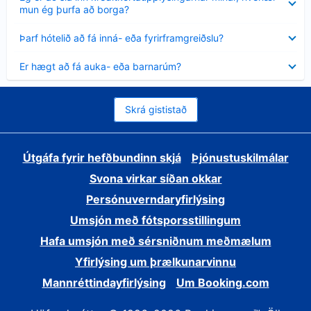
sýnt
mun ég þurfa að borga?
Minna
Þarf hótelið að fá inná- eða fyrirframgreiðslu?
sýnt
Minna
Er hægt að fá auka- eða barnarúm?
sýnt
Skrá gististað
Útgáfa fyrir hefðbundinn skjá
Þjónustuskilmálar
Svona virkar síðan okkar
Persónuverndaryfirlýsing
Umsjón með fótsporsstillingum
Hafa umsjón með sérsniðnum meðmælum
Yfirlýsing um þrælkunarvinnu
Mannréttindayfirlýsing
Um Booking.com