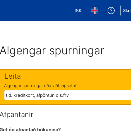
ISK
Fá aðst
Skrá
Veldu gjaldmiðil. Í augnab
Veldu þitt tungumá
Algengar spurningar
Leita
Algengar spurningar eða viðfangsefni
Afpantanir
Get ég afpantað bókunina?