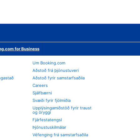
ng.com for Business
Um Booking.com
Aðstoð frá þjónustuveri
ngastað
Aðstoð fyrir samstarfsaðila
Careers
Sjálfbærni
Svæði fyrir fjölmiðla
Upplýsingamiðstöð fyrir traust
og öryggi
Fjárfestatengsl
Þjónustuskilmálar
Véfenging frá samstarfsaðila