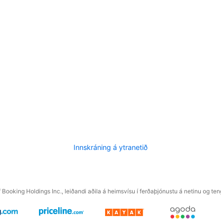
Innskráning á ytranetið
f Booking Holdings Inc., leiðandi aðila á heimsvísu í ferðaþjónustu á netinu og t