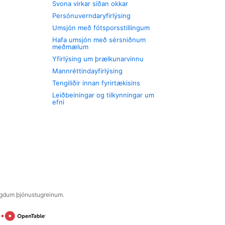
Svona virkar síðan okkar
Persónuverndaryfirlýsing
Umsjón með fótsporsstillingum
Hafa umsjón með sérsniðnum
meðmælum
Yfirlýsing um þrælkunarvinnu
Mannréttindayfirlýsing
Tengiliðir innan fyrirtækisins
Leiðbeiningar og tilkynningar um
efni
engdum þjónustugreinum.