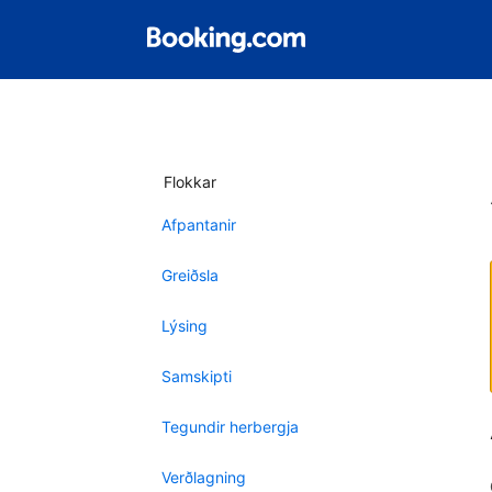
Flokkar
Afpantanir
Greiðsla
Lýsing
Samskipti
Tegundir herbergja
Verðlagning