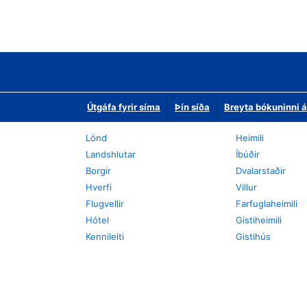
Útgáfa fyrir síma
Þín síða
Breyta bókuninni á
Lönd
Heimili
Landshlutar
Íbúðir
Borgir
Dvalarstaðir
Hverfi
Villur
Flugvellir
Farfuglaheimili
Hótel
Gistiheimili
Kennileiti
Gistihús