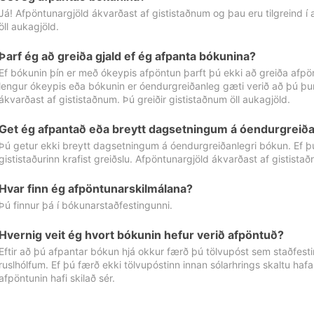
Já! Afpöntunargjöld ákvarðast af gististaðnum og þau eru tilgreind í
öll aukagjöld.
Þarf ég að greiða gjald ef ég afpanta bókunina?
Ef bókunin þín er með ókeypis afpöntun þarft þú ekki að greiða afpön
lengur ókeypis eða bókunin er óendurgreiðanleg gæti verið að þú þur
ákvarðast af gististaðnum. Þú greiðir gististaðnum öll aukagjöld.
Get ég afpantað eða breytt dagsetningum á óendurgreiða
Þú getur ekki breytt dagsetningum á óendurgreiðanlegri bókun. Ef 
gististaðurinn krafist greiðslu. Afpöntunargjöld ákvarðast af gistista
Hvar finn ég afpöntunarskilmálana?
Þú finnur þá í bókunarstaðfestingunni.
Hvernig veit ég hvort bókunin hefur verið afpöntuð?
Eftir að þú afpantar bókun hjá okkur færð þú tölvupóst sem staðfestir 
ruslhólfum. Ef þú færð ekki tölvupóstinn innan sólarhrings skaltu hafa
afpöntunin hafi skilað sér.