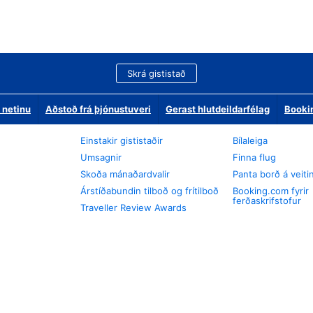
Skrá gististað
 netinu
Aðstoð frá þjónustuveri
Gerast hlutdeildarfélag
Booki
Einstakir gististaðir
Bílaleiga
Umsagnir
Finna flug
Skoða mánaðardvalir
Panta borð á veiti
Árstíðabundin tilboð og frítilboð
Booking.com fyrir
ferðaskrifstofur
Traveller Review Awards