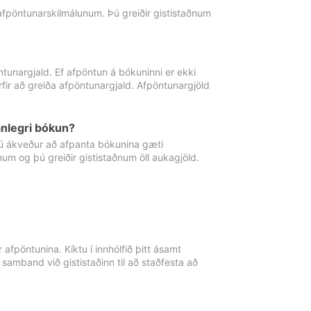
 afpöntunarskilmálunum. Þú greiðir gististaðnum
tunargjald. Ef afpöntun á bókuninni er ekki
fir að greiða afpöntunargjald. Afpöntunargjöld
nlegri bókun?
þú ákveður að afpanta bókunina gæti
ðnum og þú greiðir gististaðnum öll aukagjöld.
afpöntunina. Kíktu í innhólfið þitt ásamt
 samband við gististaðinn til að staðfesta að