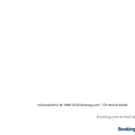
Höfundaréttur © 1996–2026 Booking.com™. Öll réttindi áskilin.
Booking.com er hluti a