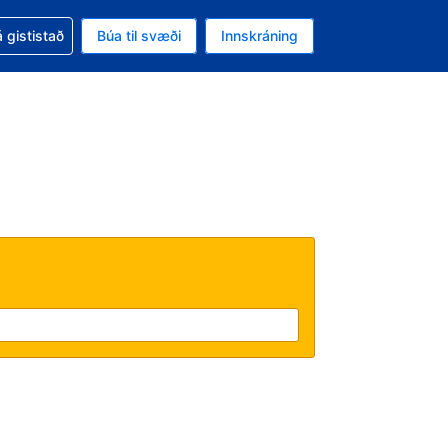
oð við bókunina
 gististað
Búa til svæði
Innskráning
likinu er gjaldmiðillinn Íslensk króna
l. Í augnablikinu er tungumál þitt Íslensku