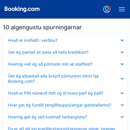
10 algengustu spurningarnar
Minna
Hvað er innifalið í verðinu?
sýnt
Minna
Get ég pantað án þess að hafa kreditkort?
sýnt
Minna
Hvernig veit ég að pöntunin mín sé staðfest?
sýnt
Minna
Get ég afpantað eða breytt pöntuninni minni hjá
sýnt
Booking.com?
Minna
Hvað er PIN númerið mitt og til hvers þarf ég það?
sýnt
Minna
Hvar get ég fundið tengiliðsupplýsingar gististaðarins?
sýnt
Minna
Hvernig get ég séð kostnað herbergisins?
sýnt
Minna
Ég er að slá inn kreditkortaupplýsingarnar mínar, hvenær