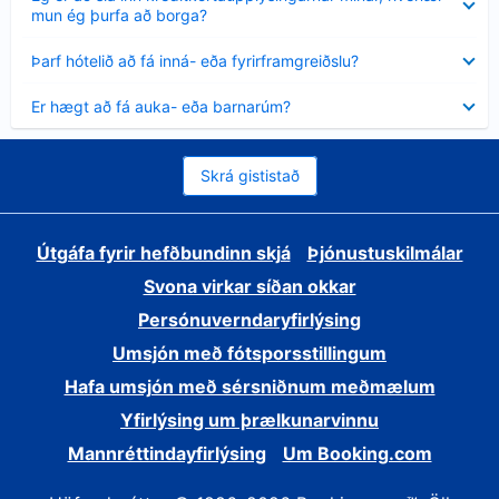
sýnt
mun ég þurfa að borga?
Minna
Þarf hótelið að fá inná- eða fyrirframgreiðslu?
sýnt
Minna
Er hægt að fá auka- eða barnarúm?
sýnt
Skrá gististað
Útgáfa fyrir hefðbundinn skjá
Þjónustuskilmálar
Svona virkar síðan okkar
Persónuverndaryfirlýsing
Umsjón með fótsporsstillingum
Hafa umsjón með sérsniðnum meðmælum
Yfirlýsing um þrælkunarvinnu
Mannréttindayfirlýsing
Um Booking.com