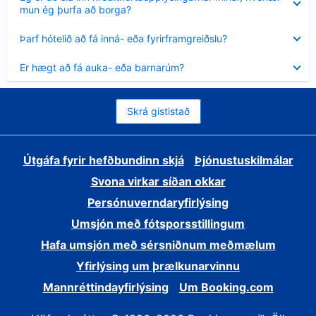
sýnt
mun ég þurfa að borga?
Minna
Þarf hótelið að fá inná- eða fyrirframgreiðslu?
sýnt
Minna
Er hægt að fá auka- eða barnarúm?
sýnt
Skrá gististað
Útgáfa fyrir hefðbundinn skjá
Þjónustuskilmálar
Svona virkar síðan okkar
Persónuverndaryfirlýsing
Umsjón með fótsporsstillingum
Hafa umsjón með sérsniðnum meðmælum
Yfirlýsing um þrælkunarvinnu
Mannréttindayfirlýsing
Um Booking.com