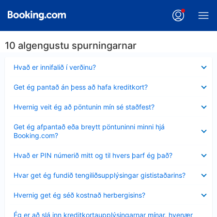
10 algengustu spurningarnar
Minna
Hvað er innifalið í verðinu?
sýnt
Minna
Get ég pantað án þess að hafa kreditkort?
sýnt
Minna
Hvernig veit ég að pöntunin mín sé staðfest?
sýnt
Minna
Get ég afpantað eða breytt pöntuninni minni hjá
sýnt
Booking.com?
Minna
Hvað er PIN númerið mitt og til hvers þarf ég það?
sýnt
Minna
Hvar get ég fundið tengiliðsupplýsingar gististaðarins?
sýnt
Minna
Hvernig get ég séð kostnað herbergisins?
sýnt
Minna
Ég er að slá inn kreditkortaupplýsingarnar mínar, hvenær