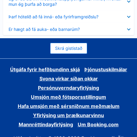
sýnt
mun ég þurfa að borga?
Minna
Þarf hótelið að fá inná- eða fyrirframgreiðslu?
sýnt
Minna
Er hægt að fá auka- eða barnarúm?
sýnt
Skrá gististað
Útgáfa fyrir hefðbundinn skjá
Þjónustuskilmálar
Svona virkar síðan okkar
Persónuverndaryfirlýsing
Umsjón með fótsporsstillingum
Hafa umsjón með sérsniðnum meðmælum
Yfirlýsing um þrælkunarvinnu
Mannréttindayfirlýsing
Um Booking.com