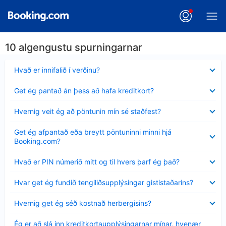
10 algengustu spurningarnar
Minna
Hvað er innifalið í verðinu?
sýnt
Minna
Get ég pantað án þess að hafa kreditkort?
sýnt
Minna
Hvernig veit ég að pöntunin mín sé staðfest?
sýnt
Minna
Get ég afpantað eða breytt pöntuninni minni hjá
sýnt
Booking.com?
Minna
Hvað er PIN númerið mitt og til hvers þarf ég það?
sýnt
Minna
Hvar get ég fundið tengiliðsupplýsingar gististaðarins?
sýnt
Minna
Hvernig get ég séð kostnað herbergisins?
sýnt
Minna
Ég er að slá inn kreditkortaupplýsingarnar mínar, hvenær