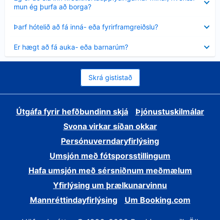
sýnt
mun ég þurfa að borga?
Minna
Þarf hótelið að fá inná- eða fyrirframgreiðslu?
sýnt
Minna
Er hægt að fá auka- eða barnarúm?
sýnt
Skrá gististað
Útgáfa fyrir hefðbundinn skjá
Þjónustuskilmálar
Svona virkar síðan okkar
Persónuverndaryfirlýsing
Umsjón með fótsporsstillingum
Hafa umsjón með sérsniðnum meðmælum
Yfirlýsing um þrælkunarvinnu
Mannréttindayfirlýsing
Um Booking.com