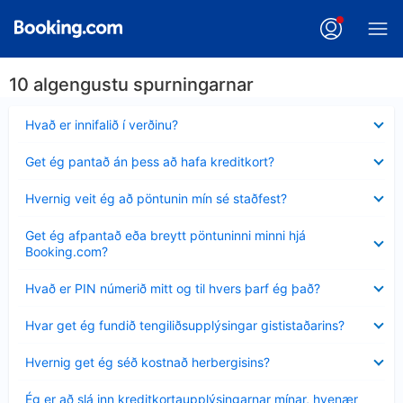
10 algengustu spurningarnar
Minna
Hvað er innifalið í verðinu?
sýnt
Minna
Get ég pantað án þess að hafa kreditkort?
sýnt
Minna
Hvernig veit ég að pöntunin mín sé staðfest?
sýnt
Minna
Get ég afpantað eða breytt pöntuninni minni hjá
sýnt
Booking.com?
Minna
Hvað er PIN númerið mitt og til hvers þarf ég það?
sýnt
Minna
Hvar get ég fundið tengiliðsupplýsingar gististaðarins?
sýnt
Minna
Hvernig get ég séð kostnað herbergisins?
sýnt
Minna
Ég er að slá inn kreditkortaupplýsingarnar mínar, hvenær