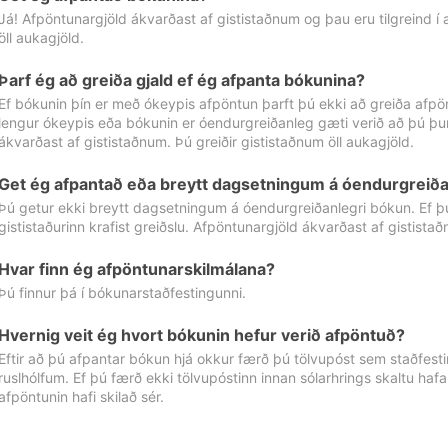
Já! Afpöntunargjöld ákvarðast af gististaðnum og þau eru tilgreind í
öll aukagjöld.
Þarf ég að greiða gjald ef ég afpanta bókunina?
Ef bókunin þín er með ókeypis afpöntun þarft þú ekki að greiða afpön
lengur ókeypis eða bókunin er óendurgreiðanleg gæti verið að þú þur
ákvarðast af gististaðnum. Þú greiðir gististaðnum öll aukagjöld.
Get ég afpantað eða breytt dagsetningum á óendurgreiða
Þú getur ekki breytt dagsetningum á óendurgreiðanlegri bókun. Ef 
gististaðurinn krafist greiðslu. Afpöntunargjöld ákvarðast af gistista
Hvar finn ég afpöntunarskilmálana?
Þú finnur þá í bókunarstaðfestingunni.
Hvernig veit ég hvort bókunin hefur verið afpöntuð?
Eftir að þú afpantar bókun hjá okkur færð þú tölvupóst sem staðfestir 
ruslhólfum. Ef þú færð ekki tölvupóstinn innan sólarhrings skaltu hafa
afpöntunin hafi skilað sér.