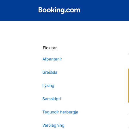
Flokkar
Afpantanir
Greiðsla
Lýsing
Samskipti
Tegundir herbergja
Verðlagning