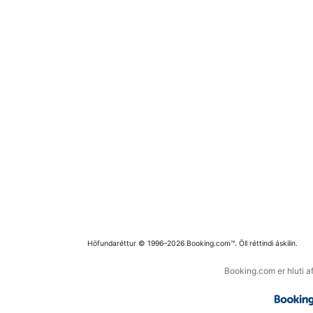
Höfundaréttur © 1996–2026 Booking.com™. Öll réttindi áskilin.
Booking.com er hluti a