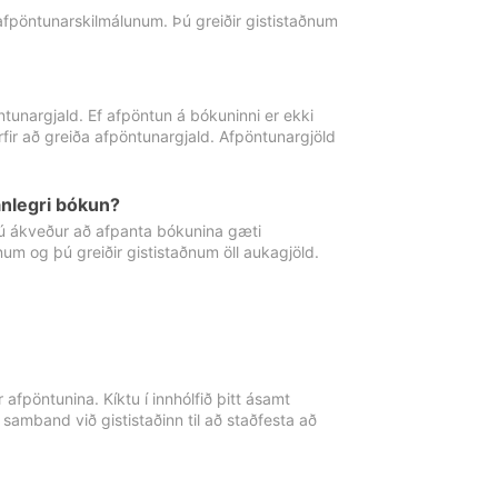
 afpöntunarskilmálunum. Þú greiðir gististaðnum
tunargjald. Ef afpöntun á bókuninni er ekki
fir að greiða afpöntunargjald. Afpöntunargjöld
nlegri bókun?
þú ákveður að afpanta bókunina gæti
ðnum og þú greiðir gististaðnum öll aukagjöld.
afpöntunina. Kíktu í innhólfið þitt ásamt
 samband við gististaðinn til að staðfesta að