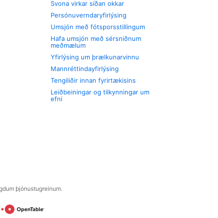
Svona virkar síðan okkar
Persónuverndaryfirlýsing
Umsjón með fótsporsstillingum
Hafa umsjón með sérsniðnum
meðmælum
Yfirlýsing um þrælkunarvinnu
Mannréttindayfirlýsing
Tengiliðir innan fyrirtækisins
Leiðbeiningar og tilkynningar um
efni
engdum þjónustugreinum.