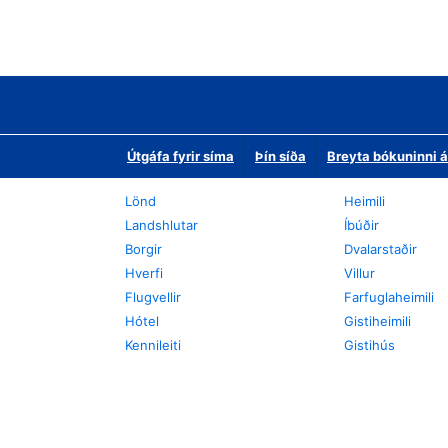
Útgáfa fyrir síma
Þín síða
Breyta bókuninni á
Lönd
Heimili
Landshlutar
Íbúðir
Borgir
Dvalarstaðir
Hverfi
Villur
Flugvellir
Farfuglaheimili
Hótel
Gistiheimili
Kennileiti
Gistihús