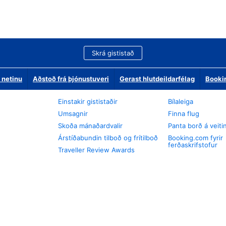
Skrá gististað
 netinu
Aðstoð frá þjónustuveri
Gerast hlutdeildarfélag
Booki
Einstakir gististaðir
Bílaleiga
Umsagnir
Finna flug
Skoða mánaðardvalir
Panta borð á veiti
Árstíðabundin tilboð og frítilboð
Booking.com fyrir
ferðaskrifstofur
Traveller Review Awards