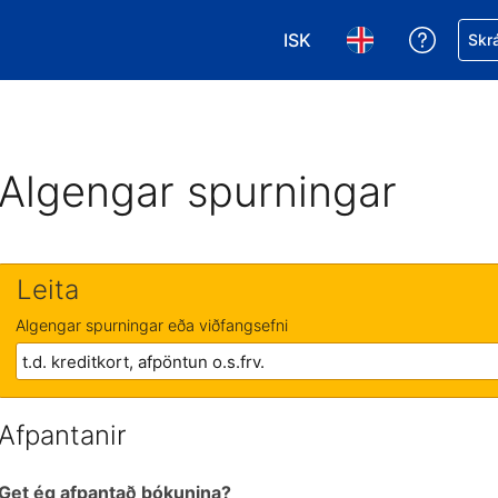
ISK
Fá aðst
Skrá
Veldu gjaldmiðil. Í augnab
Veldu þitt tungumá
Algengar spurningar
Leita
Algengar spurningar eða viðfangsefni
Afpantanir
Get ég afpantað bókunina?