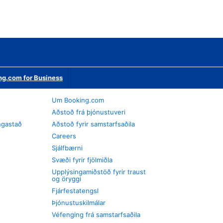
ng.com for Business
Um Booking.com
Aðstoð frá þjónustuveri
ngastað
Aðstoð fyrir samstarfsaðila
Careers
Sjálfbærni
Svæði fyrir fjölmiðla
Upplýsingamiðstöð fyrir traust
og öryggi
Fjárfestatengsl
Þjónustuskilmálar
Véfenging frá samstarfsaðila