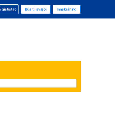
oð við bókunina
 gististað
Búa til svæði
Innskráning
likinu er gjaldmiðillinn Íslensk króna
l. Í augnablikinu er tungumál þitt Íslensku