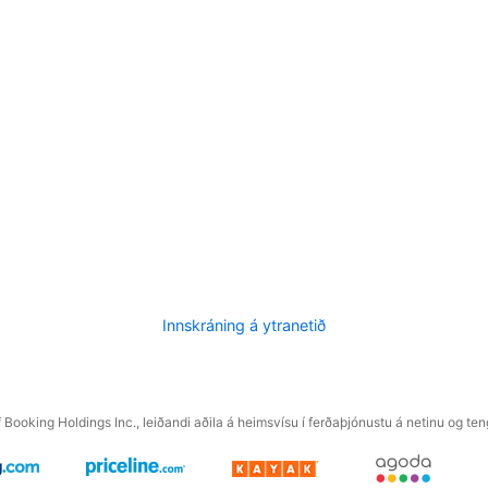
Innskráning á ytranetið
f Booking Holdings Inc., leiðandi aðila á heimsvísu í ferðaþjónustu á netinu og t