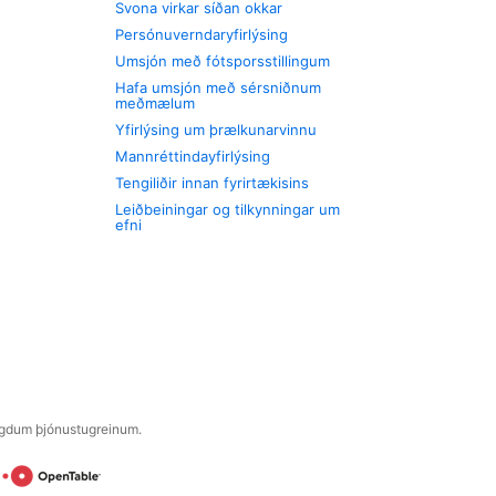
Svona virkar síðan okkar
Persónuverndaryfirlýsing
Umsjón með fótsporsstillingum
Hafa umsjón með sérsniðnum
meðmælum
Yfirlýsing um þrælkunarvinnu
Mannréttindayfirlýsing
Tengiliðir innan fyrirtækisins
Leiðbeiningar og tilkynningar um
efni
engdum þjónustugreinum.