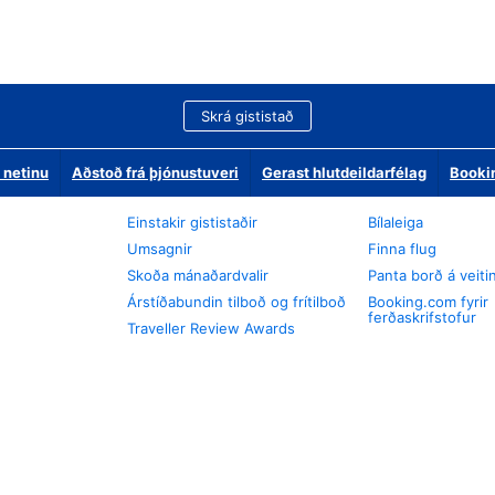
Skrá gististað
 netinu
Aðstoð frá þjónustuveri
Gerast hlutdeildarfélag
Booki
Einstakir gististaðir
Bílaleiga
Umsagnir
Finna flug
Skoða mánaðardvalir
Panta borð á veiti
Árstíðabundin tilboð og frítilboð
Booking.com fyrir
ferðaskrifstofur
Traveller Review Awards