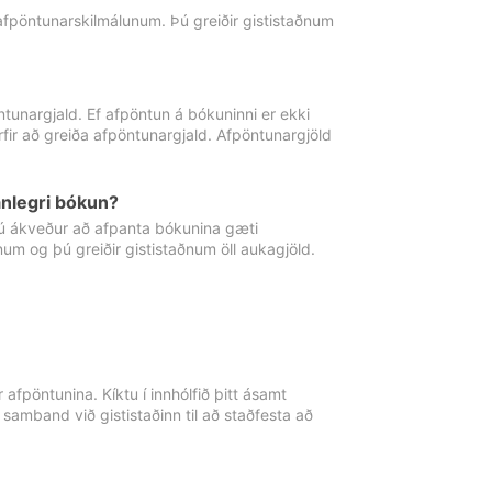
 afpöntunarskilmálunum. Þú greiðir gististaðnum
tunargjald. Ef afpöntun á bókuninni er ekki
fir að greiða afpöntunargjald. Afpöntunargjöld
nlegri bókun?
þú ákveður að afpanta bókunina gæti
ðnum og þú greiðir gististaðnum öll aukagjöld.
afpöntunina. Kíktu í innhólfið þitt ásamt
 samband við gististaðinn til að staðfesta að