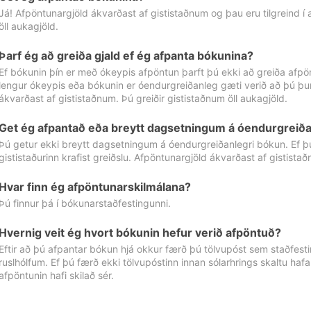
Já! Afpöntunargjöld ákvarðast af gististaðnum og þau eru tilgreind í
öll aukagjöld.
Þarf ég að greiða gjald ef ég afpanta bókunina?
Ef bókunin þín er með ókeypis afpöntun þarft þú ekki að greiða afpön
lengur ókeypis eða bókunin er óendurgreiðanleg gæti verið að þú þur
ákvarðast af gististaðnum. Þú greiðir gististaðnum öll aukagjöld.
Get ég afpantað eða breytt dagsetningum á óendurgreiða
Þú getur ekki breytt dagsetningum á óendurgreiðanlegri bókun. Ef 
gististaðurinn krafist greiðslu. Afpöntunargjöld ákvarðast af gistista
Hvar finn ég afpöntunarskilmálana?
Þú finnur þá í bókunarstaðfestingunni.
Hvernig veit ég hvort bókunin hefur verið afpöntuð?
Eftir að þú afpantar bókun hjá okkur færð þú tölvupóst sem staðfestir 
ruslhólfum. Ef þú færð ekki tölvupóstinn innan sólarhrings skaltu hafa
afpöntunin hafi skilað sér.