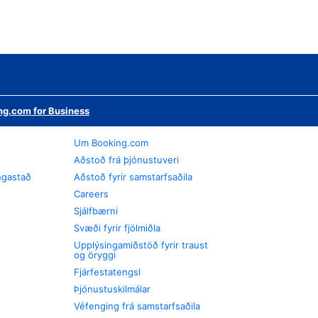
ng.com for Business
Um Booking.com
Aðstoð frá þjónustuveri
ngastað
Aðstoð fyrir samstarfsaðila
Careers
Sjálfbærni
Svæði fyrir fjölmiðla
Upplýsingamiðstöð fyrir traust
og öryggi
Fjárfestatengsl
Þjónustuskilmálar
Véfenging frá samstarfsaðila