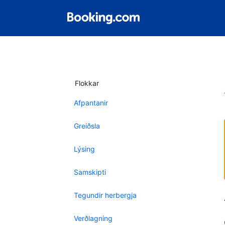
Flokkar
Afpantanir
Greiðsla
Lýsing
Samskipti
Tegundir herbergja
Verðlagning