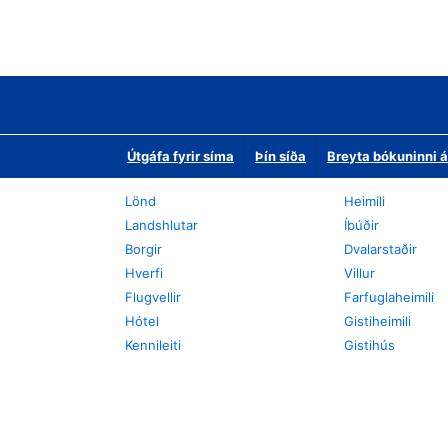
Útgáfa fyrir síma
Þín síða
Breyta bókuninni á
Lönd
Heimili
Landshlutar
Íbúðir
Borgir
Dvalarstaðir
Hverfi
Villur
Flugvellir
Farfuglaheimili
Hótel
Gistiheimili
Kennileiti
Gistihús