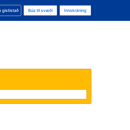
oð við bókunina
 gististað
Búa til svæði
Innskráning
likinu er gjaldmiðillinn Íslensk króna
l. Í augnablikinu er tungumál þitt Íslensku