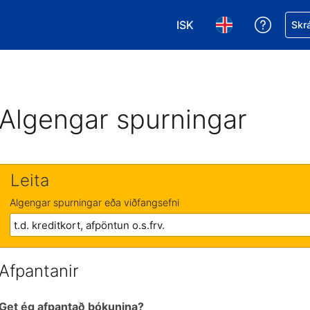
ISK
Fá aðst
Skrá
Veldu gjaldmiðil. Í augnab
Veldu þitt tungumá
Algengar spurningar
Leita
Algengar spurningar eða viðfangsefni
Afpantanir
Get ég afpantað bókunina?