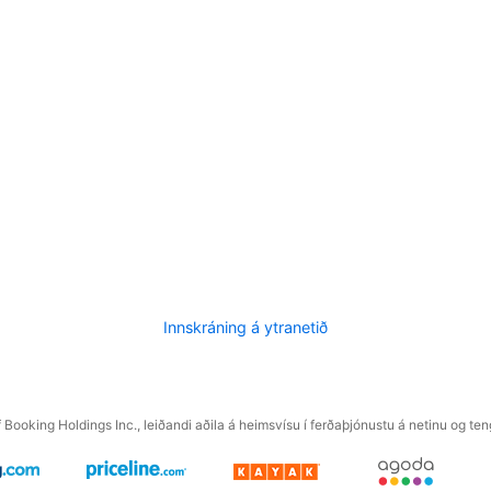
Innskráning á ytranetið
f Booking Holdings Inc., leiðandi aðila á heimsvísu í ferðaþjónustu á netinu og t