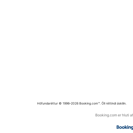
Höfundaréttur © 1996–2026 Booking.com™. Öll réttindi áskilin.
Booking.com er hluti a