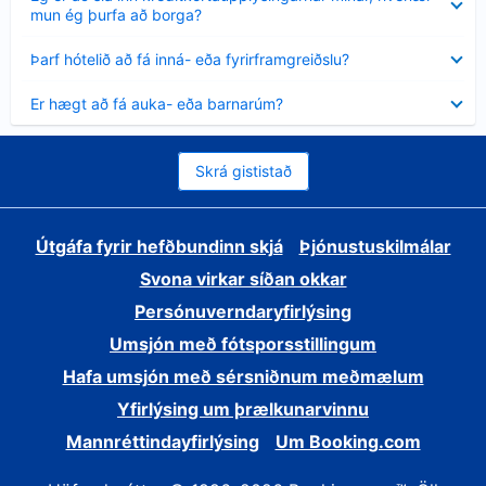
sýnt
mun ég þurfa að borga?
Minna
Þarf hótelið að fá inná- eða fyrirframgreiðslu?
sýnt
Minna
Er hægt að fá auka- eða barnarúm?
sýnt
Skrá gististað
Útgáfa fyrir hefðbundinn skjá
Þjónustuskilmálar
Svona virkar síðan okkar
Persónuverndaryfirlýsing
Umsjón með fótsporsstillingum
Hafa umsjón með sérsniðnum meðmælum
Yfirlýsing um þrælkunarvinnu
Mannréttindayfirlýsing
Um Booking.com