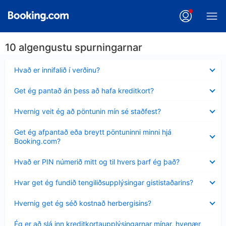
10 algengustu spurningarnar
Minna
Hvað er innifalið í verðinu?
sýnt
Minna
Get ég pantað án þess að hafa kreditkort?
sýnt
Minna
Hvernig veit ég að pöntunin mín sé staðfest?
sýnt
Minna
Get ég afpantað eða breytt pöntuninni minni hjá
sýnt
Booking.com?
Minna
Hvað er PIN númerið mitt og til hvers þarf ég það?
sýnt
Minna
Hvar get ég fundið tengiliðsupplýsingar gististaðarins?
sýnt
Minna
Hvernig get ég séð kostnað herbergisins?
sýnt
Minna
Ég er að slá inn kreditkortaupplýsingarnar mínar, hvenær