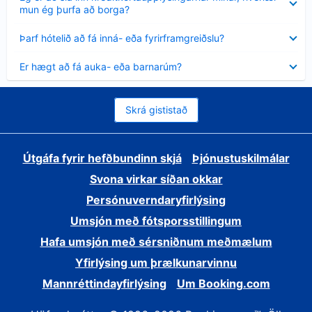
sýnt
mun ég þurfa að borga?
Minna
Þarf hótelið að fá inná- eða fyrirframgreiðslu?
sýnt
Minna
Er hægt að fá auka- eða barnarúm?
sýnt
Skrá gististað
Útgáfa fyrir hefðbundinn skjá
Þjónustuskilmálar
Svona virkar síðan okkar
Persónuverndaryfirlýsing
Umsjón með fótsporsstillingum
Hafa umsjón með sérsniðnum meðmælum
Yfirlýsing um þrælkunarvinnu
Mannréttindayfirlýsing
Um Booking.com