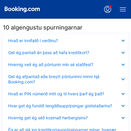
10 algengustu spurningarnar
Minna
Hvað er innifalið í verðinu?
sýnt
Minna
Get ég pantað án þess að hafa kreditkort?
sýnt
Minna
Hvernig veit ég að pöntunin mín sé staðfest?
sýnt
Minna
Get ég afpantað eða breytt pöntuninni minni hjá
sýnt
Booking.com?
Minna
Hvað er PIN númerið mitt og til hvers þarf ég það?
sýnt
Minna
Hvar get ég fundið tengiliðsupplýsingar gististaðarins?
sýnt
Minna
Hvernig get ég séð kostnað herbergisins?
sýnt
Minna
Ég er að slá inn kreditkortaupplýsingarnar mínar, hvenær