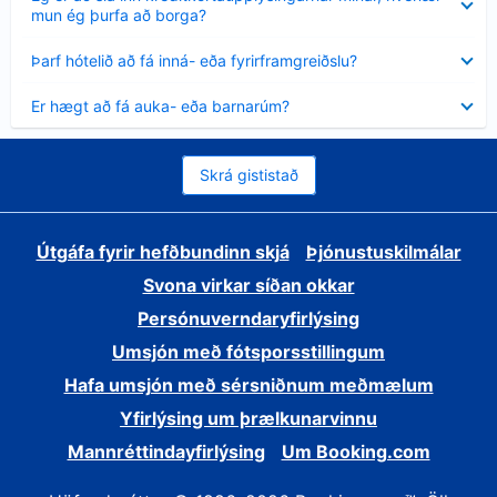
sýnt
mun ég þurfa að borga?
Minna
Þarf hótelið að fá inná- eða fyrirframgreiðslu?
sýnt
Minna
Er hægt að fá auka- eða barnarúm?
sýnt
Skrá gististað
Útgáfa fyrir hefðbundinn skjá
Þjónustuskilmálar
Svona virkar síðan okkar
Persónuverndaryfirlýsing
Umsjón með fótsporsstillingum
Hafa umsjón með sérsniðnum meðmælum
Yfirlýsing um þrælkunarvinnu
Mannréttindayfirlýsing
Um Booking.com