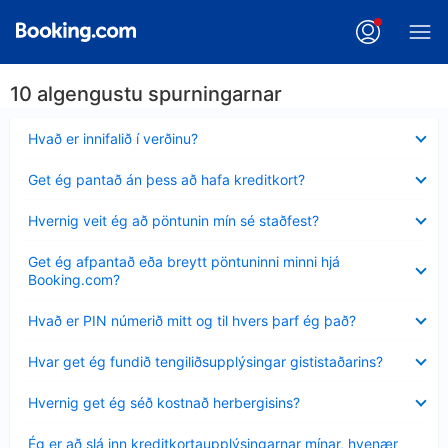
10 algengustu spurningarnar
Minna
Hvað er innifalið í verðinu?
sýnt
Minna
Get ég pantað án þess að hafa kreditkort?
sýnt
Minna
Hvernig veit ég að pöntunin mín sé staðfest?
sýnt
Minna
Get ég afpantað eða breytt pöntuninni minni hjá
sýnt
Booking.com?
Minna
Hvað er PIN númerið mitt og til hvers þarf ég það?
sýnt
Minna
Hvar get ég fundið tengiliðsupplýsingar gististaðarins?
sýnt
Minna
Hvernig get ég séð kostnað herbergisins?
sýnt
Minna
Ég er að slá inn kreditkortaupplýsingarnar mínar, hvenær