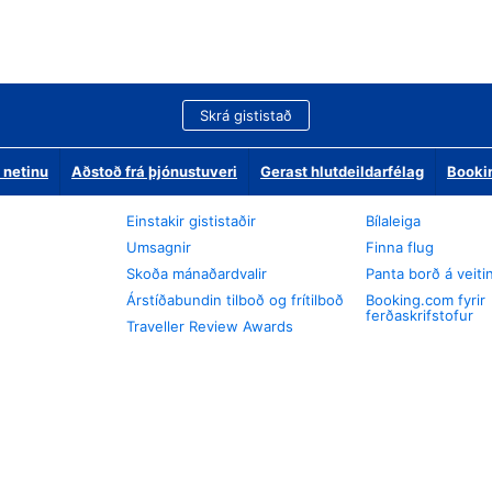
Skrá gististað
 netinu
Aðstoð frá þjónustuveri
Gerast hlutdeildarfélag
Booki
Einstakir gististaðir
Bílaleiga
Umsagnir
Finna flug
Skoða mánaðardvalir
Panta borð á veiti
Árstíðabundin tilboð og frítilboð
Booking.com fyrir
ferðaskrifstofur
Traveller Review Awards