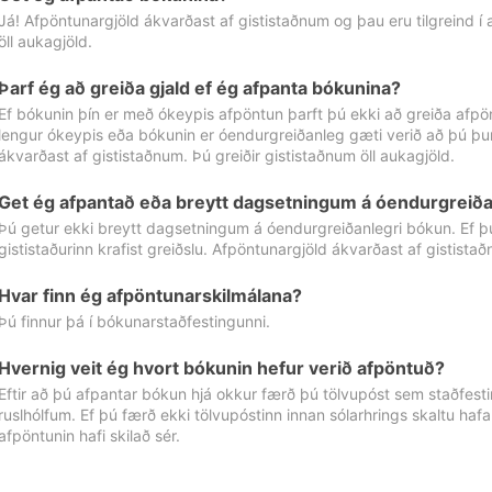
Já! Afpöntunargjöld ákvarðast af gististaðnum og þau eru tilgreind í
öll aukagjöld.
Þarf ég að greiða gjald ef ég afpanta bókunina?
Ef bókunin þín er með ókeypis afpöntun þarft þú ekki að greiða afpön
lengur ókeypis eða bókunin er óendurgreiðanleg gæti verið að þú þur
ákvarðast af gististaðnum. Þú greiðir gististaðnum öll aukagjöld.
Get ég afpantað eða breytt dagsetningum á óendurgreiða
Þú getur ekki breytt dagsetningum á óendurgreiðanlegri bókun. Ef 
gististaðurinn krafist greiðslu. Afpöntunargjöld ákvarðast af gistista
Hvar finn ég afpöntunarskilmálana?
Þú finnur þá í bókunarstaðfestingunni.
Hvernig veit ég hvort bókunin hefur verið afpöntuð?
Eftir að þú afpantar bókun hjá okkur færð þú tölvupóst sem staðfestir 
ruslhólfum. Ef þú færð ekki tölvupóstinn innan sólarhrings skaltu hafa
afpöntunin hafi skilað sér.