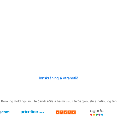
Innskráning á ytranetið
f Booking Holdings Inc., leiðandi aðila á heimsvísu í ferðaþjónustu á netinu og t