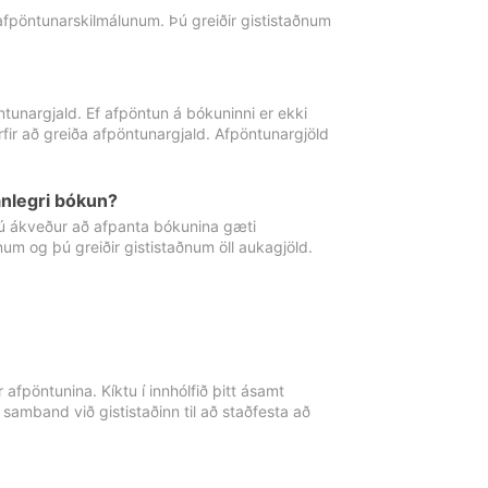
 afpöntunarskilmálunum. Þú greiðir gististaðnum
tunargjald. Ef afpöntun á bókuninni er ekki
fir að greiða afpöntunargjald. Afpöntunargjöld
nlegri bókun?
þú ákveður að afpanta bókunina gæti
ðnum og þú greiðir gististaðnum öll aukagjöld.
afpöntunina. Kíktu í innhólfið þitt ásamt
 samband við gististaðinn til að staðfesta að