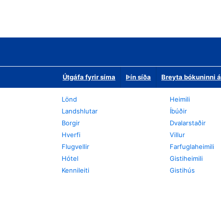
Útgáfa fyrir síma
Þín síða
Breyta bókuninni á
Lönd
Heimili
Landshlutar
Íbúðir
Borgir
Dvalarstaðir
Hverfi
Villur
Flugvellir
Farfuglaheimili
Hótel
Gistiheimili
Kennileiti
Gistihús