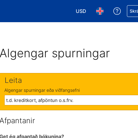
USD
Fá aðst
Skrá
Veldu gjaldmiðil. Í augnabl
Veldu þitt tungumá
Algengar spurningar
Leita
Algengar spurningar eða viðfangsefni
Afpantanir
Get ég afpantað bókunina?