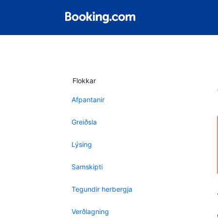
Flokkar
Afpantanir
Greiðsla
Lýsing
Samskipti
Tegundir herbergja
Verðlagning