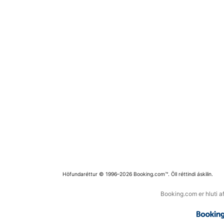
Höfundaréttur © 1996–2026 Booking.com™. Öll réttindi áskilin.
Booking.com er hluti a