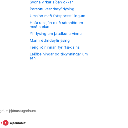
Svona virkar síðan okkar
Persónuverndaryfirlýsing
Umsjón með fótsporsstillingum
Hafa umsjón með sérsniðnum
meðmælum
Yfirlýsing um þrælkunarvinnu
Mannréttindayfirlýsing
Tengiliðir innan fyrirtækisins
Leiðbeiningar og tilkynningar um
efni
engdum þjónustugreinum.