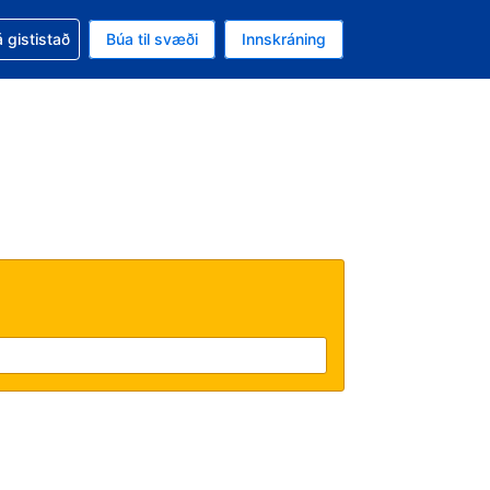
oð við bókunina
 gististað
Búa til svæði
Innskráning
ikinu er gjaldmiðillinn Bandaríkjadalur
l. Í augnablikinu er tungumál þitt Íslensku