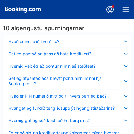
10 algengustu spurningarnar
Minna
Hvað er innifalið í verðinu?
sýnt
Minna
Get ég pantað án þess að hafa kreditkort?
sýnt
Minna
Hvernig veit ég að pöntunin mín sé staðfest?
sýnt
Minna
Get ég afpantað eða breytt pöntuninni minni hjá
sýnt
Booking.com?
Minna
Hvað er PIN númerið mitt og til hvers þarf ég það?
sýnt
Minna
Hvar get ég fundið tengiliðsupplýsingar gististaðarins?
sýnt
Minna
Hvernig get ég séð kostnað herbergisins?
sýnt
Minna
Ég er að slá inn kreditkortaupplýsingarnar mínar, hvenær