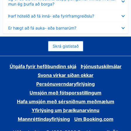
sýnt
mun ég þurfa að borga?
Minna
Þarf hótelið að fá inná- eða fyrirframgreiðslu?
sýnt
Minna
Er hægt að fá auka- eða barnarúm?
sýnt
Skrá gististað
Útgáfa fyrir hefðbundinn skjá
Þjónustuskilmálar
Svona virkar síðan okkar
Persónuverndaryfirlýsing
Umsjón með fótsporsstillingum
Hafa umsjón með sérsniðnum meðmælum
Yfirlýsing um þrælkunarvinnu
Mannréttindayfirlýsing
Um Booking.com