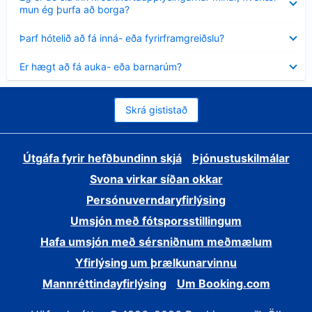
sýnt
mun ég þurfa að borga?
Minna
Þarf hótelið að fá inná- eða fyrirframgreiðslu?
sýnt
Minna
Er hægt að fá auka- eða barnarúm?
sýnt
Skrá gististað
Útgáfa fyrir hefðbundinn skjá
Þjónustuskilmálar
Svona virkar síðan okkar
Persónuverndaryfirlýsing
Umsjón með fótsporsstillingum
Hafa umsjón með sérsniðnum meðmælum
Yfirlýsing um þrælkunarvinnu
Mannréttindayfirlýsing
Um Booking.com