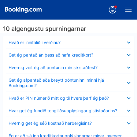
10 algengustu spurningarnar
Minna
Hvað er innifalið í verðinu?
sýnt
Minna
Get ég pantað án þess að hafa kreditkort?
sýnt
Minna
Hvernig veit ég að pöntunin mín sé staðfest?
sýnt
Minna
Get ég afpantað eða breytt pöntuninni minni hjá
sýnt
Booking.com?
Minna
Hvað er PIN númerið mitt og til hvers þarf ég það?
sýnt
Minna
Hvar get ég fundið tengiliðsupplýsingar gististaðarins?
sýnt
Minna
Hvernig get ég séð kostnað herbergisins?
sýnt
Minna
Ég er að slá inn kreditkortaupplýsingarnar mínar, hvenær