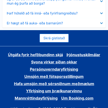
sýnt
mun ég þurfa að borga?
Minna
Þarf hótelið að fá inná- eða fyrirframgreiðslu?
sýnt
Minna
Er hægt að fá auka- eða barnarúm?
sýnt
Skrá gististað
Útgáfa fyrir hefðbundinn skjá
Þjónustuskilmálar
Svona virkar síðan okkar
Persónuverndaryfirlýsing
Umsjón með fótsporsstillingum
Hafa umsjón með sérsniðnum meðmælum
Yfirlýsing um þrælkunarvinnu
Mannréttindayfirlýsing
Um Booking.com