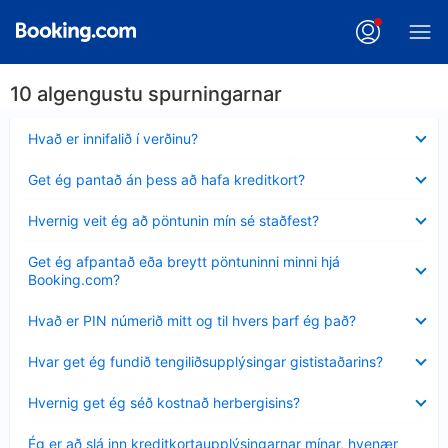
10 algengustu spurningarnar
Minna
Hvað er innifalið í verðinu?
sýnt
Minna
Get ég pantað án þess að hafa kreditkort?
sýnt
Minna
Hvernig veit ég að pöntunin mín sé staðfest?
sýnt
Minna
Get ég afpantað eða breytt pöntuninni minni hjá
sýnt
Booking.com?
Minna
Hvað er PIN númerið mitt og til hvers þarf ég það?
sýnt
Minna
Hvar get ég fundið tengiliðsupplýsingar gististaðarins?
sýnt
Minna
Hvernig get ég séð kostnað herbergisins?
sýnt
Minna
Ég er að slá inn kreditkortaupplýsingarnar mínar, hvenær