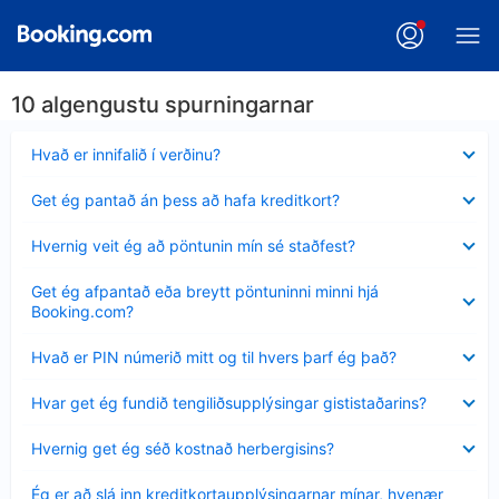
10 algengustu spurningarnar
Minna
Hvað er innifalið í verðinu?
sýnt
Minna
Get ég pantað án þess að hafa kreditkort?
sýnt
Minna
Hvernig veit ég að pöntunin mín sé staðfest?
sýnt
Minna
Get ég afpantað eða breytt pöntuninni minni hjá
sýnt
Booking.com?
Minna
Hvað er PIN númerið mitt og til hvers þarf ég það?
sýnt
Minna
Hvar get ég fundið tengiliðsupplýsingar gististaðarins?
sýnt
Minna
Hvernig get ég séð kostnað herbergisins?
sýnt
Minna
Ég er að slá inn kreditkortaupplýsingarnar mínar, hvenær