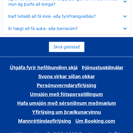
sýnt
mun ég þurfa að borga?
Minna
Þarf hótelið að fá inná- eða fyrirframgreiðslu?
sýnt
Minna
Er hægt að fá auka- eða barnarúm?
sýnt
Skrá gististað
Útgáfa fyrir hefðbundinn skjá
Þjónustuskilmálar
Svona virkar síðan okkar
Persónuverndaryfirlýsing
Umsjón með fótsporsstillingum
Hafa umsjón með sérsniðnum meðmælum
Yfirlýsing um þrælkunarvinnu
Mannréttindayfirlýsing
Um Booking.com