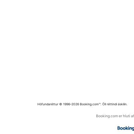
Höfundaréttur © 1996–2026 Booking.com™. Öll réttindi áskilin.
Booking.com er hluti a