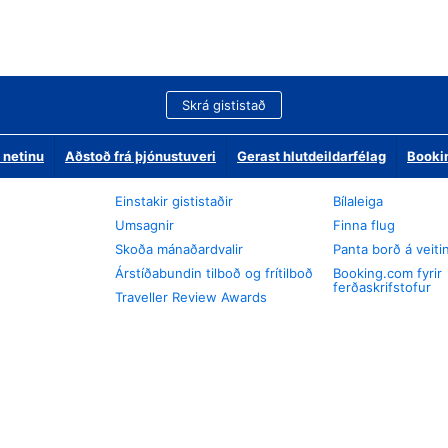
Skrá gististað
 netinu
Aðstoð frá þjónustuveri
Gerast hlutdeildarfélag
Booki
Einstakir gististaðir
Bílaleiga
Umsagnir
Finna flug
Skoða mánaðardvalir
Panta borð á veiti
Árstíðabundin tilboð og frítilboð
Booking.com fyrir
ferðaskrifstofur
Traveller Review Awards