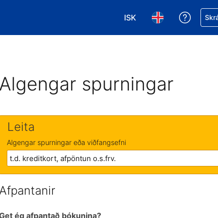
ISK
Fá aðst
Skrá
Veldu gjaldmiðil. Í augnab
Veldu þitt tungumá
Algengar spurningar
Leita
Algengar spurningar eða viðfangsefni
Afpantanir
Get ég afpantað bókunina?