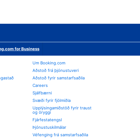
ng.com for Business
Um Booking.com
Aðstoð frá þjónustuveri
ngastað
Aðstoð fyrir samstarfsaðila
Careers
Sjálfbærni
Svæði fyrir fjölmiðla
Upplýsingamiðstöð fyrir traust
og öryggi
Fjárfestatengsl
Þjónustuskilmálar
Véfenging frá samstarfsaðila