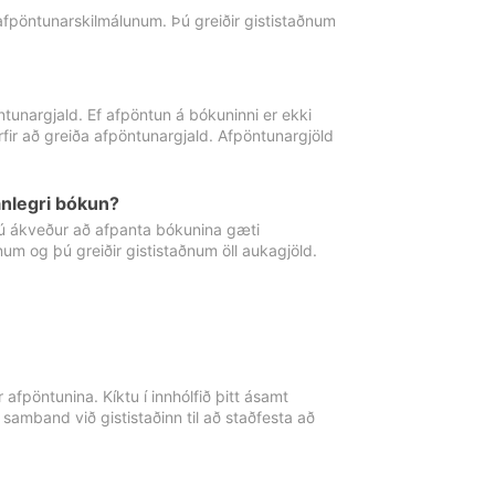
 afpöntunarskilmálunum. Þú greiðir gististaðnum
tunargjald. Ef afpöntun á bókuninni er ekki
fir að greiða afpöntunargjald. Afpöntunargjöld
nlegri bókun?
þú ákveður að afpanta bókunina gæti
ðnum og þú greiðir gististaðnum öll aukagjöld.
afpöntunina. Kíktu í innhólfið þitt ásamt
 samband við gististaðinn til að staðfesta að