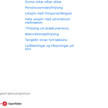
Svona virkar síðan okkar
Persónuverndaryfirlýsing
Umsjón með fótsporsstillingum
Hafa umsjón með sérsniðnum
meðmælum
Yfirlýsing um þrælkunarvinnu
Mannréttindayfirlýsing
Tengiliðir innan fyrirtækisins
Leiðbeiningar og tilkynningar um
efni
engdum þjónustugreinum.