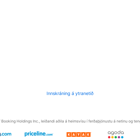
Innskráning á ytranetið
f Booking Holdings Inc., leiðandi aðila á heimsvísu í ferðaþjónustu á netinu og t