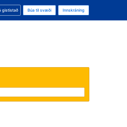
oð við bókunina
 gististað
Búa til svæði
Innskráning
likinu er gjaldmiðillinn Íslensk króna
l. Í augnablikinu er tungumál þitt Íslensku