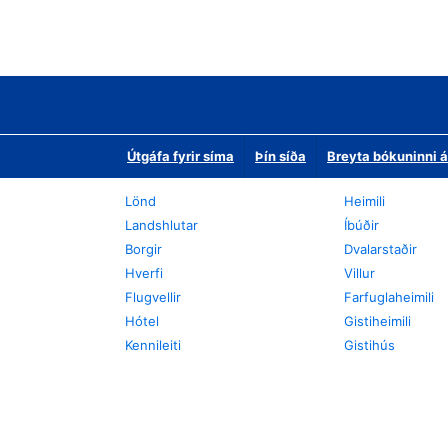
Útgáfa fyrir síma
Þín síða
Breyta bókuninni á
Lönd
Heimili
Landshlutar
Íbúðir
Borgir
Dvalarstaðir
Hverfi
Villur
Flugvellir
Farfuglaheimili
Hótel
Gistiheimili
Kennileiti
Gistihús