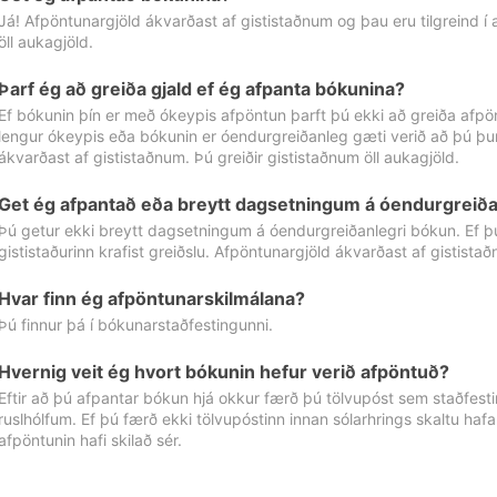
Já! Afpöntunargjöld ákvarðast af gististaðnum og þau eru tilgreind í
öll aukagjöld.
Þarf ég að greiða gjald ef ég afpanta bókunina?
Ef bókunin þín er með ókeypis afpöntun þarft þú ekki að greiða afpön
lengur ókeypis eða bókunin er óendurgreiðanleg gæti verið að þú þur
ákvarðast af gististaðnum. Þú greiðir gististaðnum öll aukagjöld.
Get ég afpantað eða breytt dagsetningum á óendurgreiða
Þú getur ekki breytt dagsetningum á óendurgreiðanlegri bókun. Ef 
gististaðurinn krafist greiðslu. Afpöntunargjöld ákvarðast af gistista
Hvar finn ég afpöntunarskilmálana?
Þú finnur þá í bókunarstaðfestingunni.
Hvernig veit ég hvort bókunin hefur verið afpöntuð?
Eftir að þú afpantar bókun hjá okkur færð þú tölvupóst sem staðfestir 
ruslhólfum. Ef þú færð ekki tölvupóstinn innan sólarhrings skaltu hafa
afpöntunin hafi skilað sér.