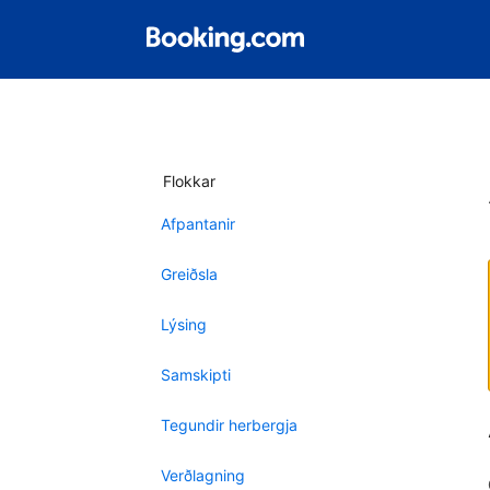
Flokkar
Afpantanir
Greiðsla
Lýsing
Samskipti
Tegundir herbergja
Verðlagning