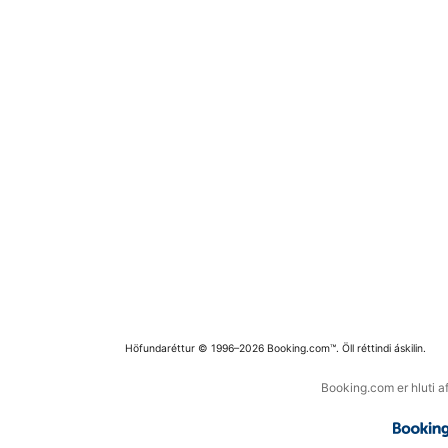
Höfundaréttur © 1996–2026 Booking.com™. Öll réttindi áskilin.
Booking.com er hluti a