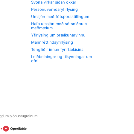
Svona virkar síðan okkar
Persónuverndaryfirlýsing
Umsjón með fótsporsstillingum
Hafa umsjón með sérsniðnum
meðmælum
Yfirlýsing um þrælkunarvinnu
Mannréttindayfirlýsing
Tengiliðir innan fyrirtækisins
Leiðbeiningar og tilkynningar um
efni
engdum þjónustugreinum.