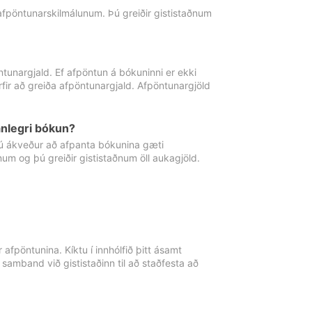
 afpöntunarskilmálunum. Þú greiðir gististaðnum
tunargjald. Ef afpöntun á bókuninni er ekki
fir að greiða afpöntunargjald. Afpöntunargjöld
nlegri bókun?
þú ákveður að afpanta bókunina gæti
ðnum og þú greiðir gististaðnum öll aukagjöld.
afpöntunina. Kíktu í innhólfið þitt ásamt
 samband við gististaðinn til að staðfesta að