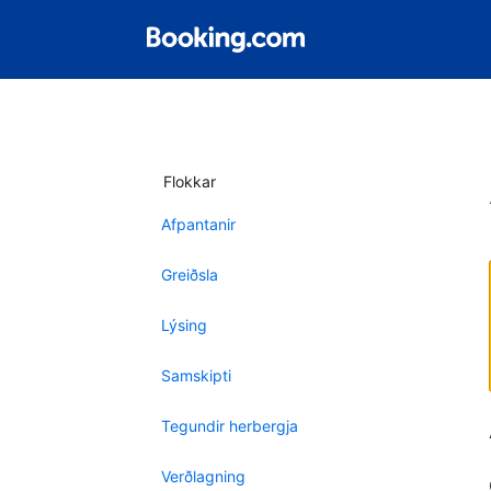
Flokkar
Afpantanir
Greiðsla
Lýsing
Samskipti
Tegundir herbergja
Verðlagning