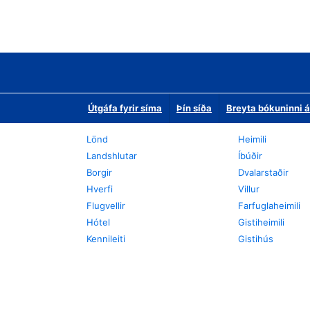
Útgáfa fyrir síma
Þín síða
Breyta bókuninni á
Lönd
Heimili
Landshlutar
Íbúðir
Borgir
Dvalarstaðir
Hverfi
Villur
Flugvellir
Farfuglaheimili
Hótel
Gistiheimili
Kennileiti
Gistihús