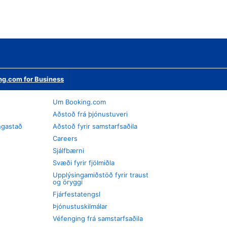
ng.com for Business
Um Booking.com
Aðstoð frá þjónustuveri
ngastað
Aðstoð fyrir samstarfsaðila
Careers
Sjálfbærni
Svæði fyrir fjölmiðla
Upplýsingamiðstöð fyrir traust
og öryggi
Fjárfestatengsl
Þjónustuskilmálar
Véfenging frá samstarfsaðila