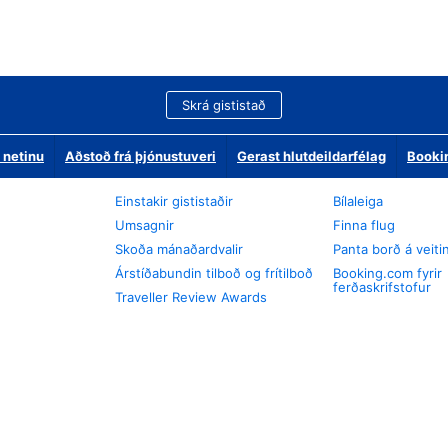
Skrá gististað
 netinu
Aðstoð frá þjónustuveri
Gerast hlutdeildarfélag
Booki
Einstakir gististaðir
Bílaleiga
Umsagnir
Finna flug
Skoða mánaðardvalir
Panta borð á veiti
Árstíðabundin tilboð og frítilboð
Booking.com fyrir
ferðaskrifstofur
Traveller Review Awards