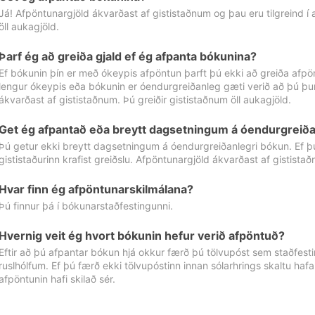
Já! Afpöntunargjöld ákvarðast af gististaðnum og þau eru tilgreind í
öll aukagjöld.
Þarf ég að greiða gjald ef ég afpanta bókunina?
Ef bókunin þín er með ókeypis afpöntun þarft þú ekki að greiða afpön
lengur ókeypis eða bókunin er óendurgreiðanleg gæti verið að þú þur
ákvarðast af gististaðnum. Þú greiðir gististaðnum öll aukagjöld.
Get ég afpantað eða breytt dagsetningum á óendurgreiða
Þú getur ekki breytt dagsetningum á óendurgreiðanlegri bókun. Ef 
gististaðurinn krafist greiðslu. Afpöntunargjöld ákvarðast af gistista
Hvar finn ég afpöntunarskilmálana?
Þú finnur þá í bókunarstaðfestingunni.
Hvernig veit ég hvort bókunin hefur verið afpöntuð?
Eftir að þú afpantar bókun hjá okkur færð þú tölvupóst sem staðfestir 
ruslhólfum. Ef þú færð ekki tölvupóstinn innan sólarhrings skaltu hafa
afpöntunin hafi skilað sér.