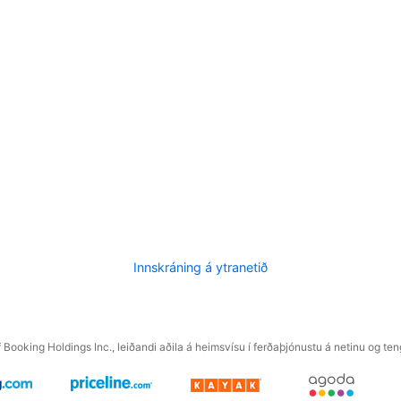
Innskráning á ytranetið
f Booking Holdings Inc., leiðandi aðila á heimsvísu í ferðaþjónustu á netinu og t