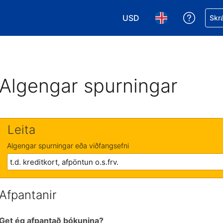
USD
Fá aðst
Skrá
Veldu gjaldmiðil. Í augnabl
Veldu þitt tungumá
Algengar spurningar
Leita
Algengar spurningar eða viðfangsefni
Afpantanir
Get ég afpantað bókunina?