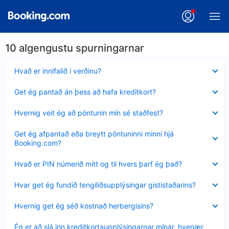
10 algengustu spurningarnar
Minna
Hvað er innifalið í verðinu?
sýnt
Minna
Get ég pantað án þess að hafa kreditkort?
sýnt
Minna
Hvernig veit ég að pöntunin mín sé staðfest?
sýnt
Minna
Get ég afpantað eða breytt pöntuninni minni hjá
sýnt
Booking.com?
Minna
Hvað er PIN númerið mitt og til hvers þarf ég það?
sýnt
Minna
Hvar get ég fundið tengiliðsupplýsingar gististaðarins?
sýnt
Minna
Hvernig get ég séð kostnað herbergisins?
sýnt
Minna
Ég er að slá inn kreditkortaupplýsingarnar mínar, hvenær