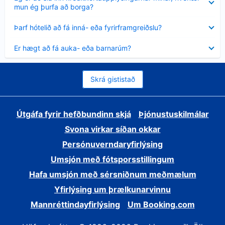
sýnt
mun ég þurfa að borga?
Minna
Þarf hótelið að fá inná- eða fyrirframgreiðslu?
sýnt
Minna
Er hægt að fá auka- eða barnarúm?
sýnt
Skrá gististað
Útgáfa fyrir hefðbundinn skjá
Þjónustuskilmálar
Svona virkar síðan okkar
Persónuverndaryfirlýsing
Umsjón með fótsporsstillingum
Hafa umsjón með sérsniðnum meðmælum
Yfirlýsing um þrælkunarvinnu
Mannréttindayfirlýsing
Um Booking.com