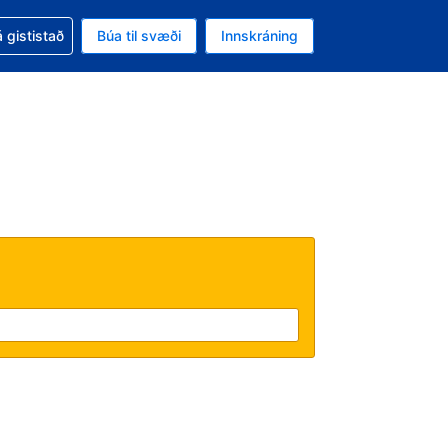
oð við bókunina
 gististað
Búa til svæði
Innskráning
likinu er gjaldmiðillinn Íslensk króna
l. Í augnablikinu er tungumál þitt Íslensku