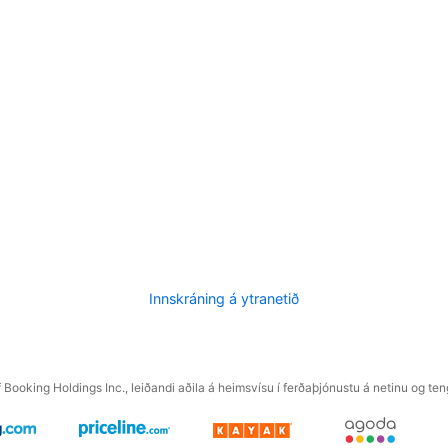
Innskráning á ytranetið
f Booking Holdings Inc., leiðandi aðila á heimsvísu í ferðaþjónustu á netinu og t