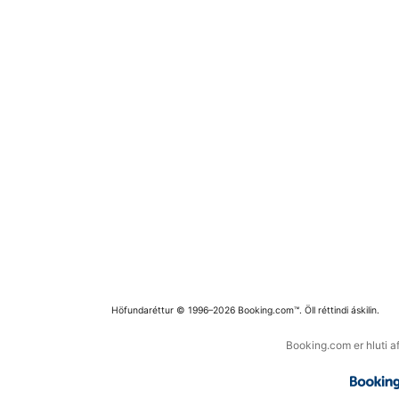
Höfundaréttur © 1996–2026 Booking.com™. Öll réttindi áskilin.
Booking.com er hluti a