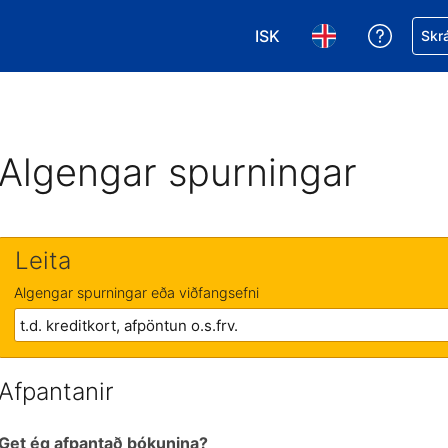
ISK
Fá aðst
Skrá
Veldu gjaldmiðil. Í augnab
Veldu þitt tungumá
Algengar spurningar
Leita
Algengar spurningar eða viðfangsefni
Afpantanir
Get ég afpantað bókunina?