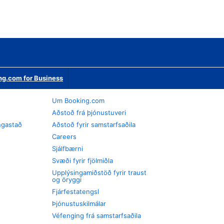
ng.com for Business
Um Booking.com
Aðstoð frá þjónustuveri
ngastað
Aðstoð fyrir samstarfsaðila
Careers
Sjálfbærni
Svæði fyrir fjölmiðla
Upplýsingamiðstöð fyrir traust
og öryggi
Fjárfestatengsl
Þjónustuskilmálar
Véfenging frá samstarfsaðila