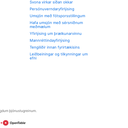
Svona virkar síðan okkar
Persónuverndaryfirlýsing
Umsjón með fótsporsstillingum
Hafa umsjón með sérsniðnum
meðmælum
Yfirlýsing um þrælkunarvinnu
Mannréttindayfirlýsing
Tengiliðir innan fyrirtækisins
Leiðbeiningar og tilkynningar um
efni
engdum þjónustugreinum.