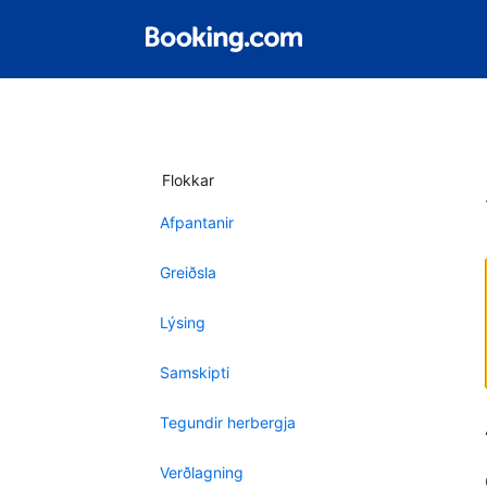
Flokkar
Afpantanir
Greiðsla
Lýsing
Samskipti
Tegundir herbergja
Verðlagning