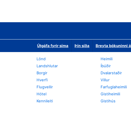
Útgáfa fyrir síma
Þín síða
Breyta bókuninni á
Lönd
Heimili
Landshlutar
Íbúðir
Borgir
Dvalarstaðir
Hverfi
Villur
Flugvellir
Farfuglaheimili
Hótel
Gistiheimili
Kennileiti
Gistihús