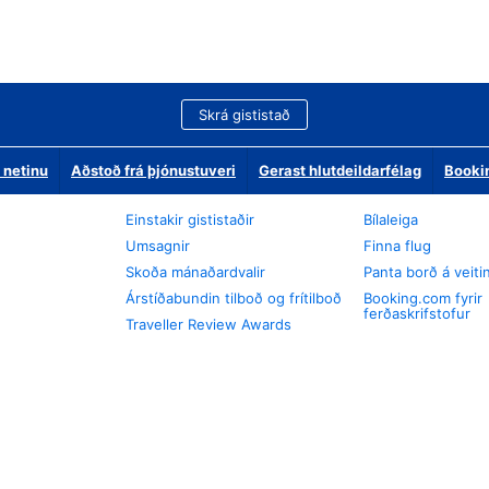
Skrá gististað
 netinu
Aðstoð frá þjónustuveri
Gerast hlutdeildarfélag
Booki
Einstakir gististaðir
Bílaleiga
Umsagnir
Finna flug
Skoða mánaðardvalir
Panta borð á veiti
Árstíðabundin tilboð og frítilboð
Booking.com fyrir
ferðaskrifstofur
Traveller Review Awards