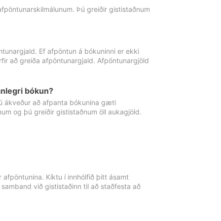
 afpöntunarskilmálunum. Þú greiðir gististaðnum
tunargjald. Ef afpöntun á bókuninni er ekki
fir að greiða afpöntunargjald. Afpöntunargjöld
nlegri bókun?
þú ákveður að afpanta bókunina gæti
ðnum og þú greiðir gististaðnum öll aukagjöld.
afpöntunina. Kíktu í innhólfið þitt ásamt
 samband við gististaðinn til að staðfesta að