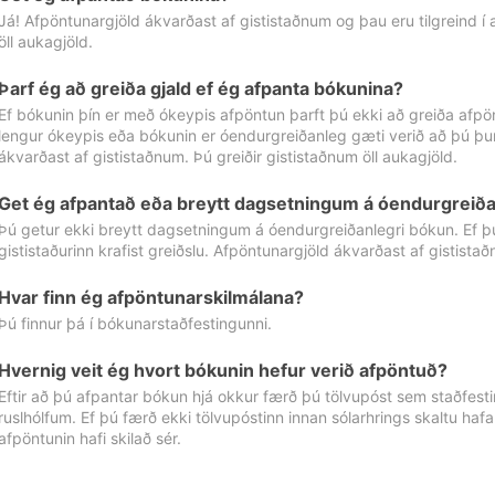
Já! Afpöntunargjöld ákvarðast af gististaðnum og þau eru tilgreind í
öll aukagjöld.
Þarf ég að greiða gjald ef ég afpanta bókunina?
Ef bókunin þín er með ókeypis afpöntun þarft þú ekki að greiða afpön
lengur ókeypis eða bókunin er óendurgreiðanleg gæti verið að þú þur
ákvarðast af gististaðnum. Þú greiðir gististaðnum öll aukagjöld.
Get ég afpantað eða breytt dagsetningum á óendurgreiða
Þú getur ekki breytt dagsetningum á óendurgreiðanlegri bókun. Ef 
gististaðurinn krafist greiðslu. Afpöntunargjöld ákvarðast af gistista
Hvar finn ég afpöntunarskilmálana?
Þú finnur þá í bókunarstaðfestingunni.
Hvernig veit ég hvort bókunin hefur verið afpöntuð?
Eftir að þú afpantar bókun hjá okkur færð þú tölvupóst sem staðfestir 
ruslhólfum. Ef þú færð ekki tölvupóstinn innan sólarhrings skaltu hafa
afpöntunin hafi skilað sér.