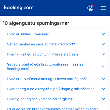
10 algengustu spurningarnar
Minna
Hvað er innifalið í verðinu?
sýnt
Minna
Get ég pantað án þess að hafa kreditkort?
sýnt
Minna
Hvernig veit ég að pöntunin mín sé staðfest?
sýnt
Minna
Get ég afpantað eða breytt pöntuninni minni hjá
sýnt
Booking.com?
Minna
Hvað er PIN númerið mitt og til hvers þarf ég það?
sýnt
Minna
Hvar get ég fundið tengiliðsupplýsingar gististaðarins?
sýnt
Minna
Hvernig get ég séð kostnað herbergisins?
sýnt
Minna
Ég er að slá inn kreditkortaupplýsingarnar mínar, hvenær