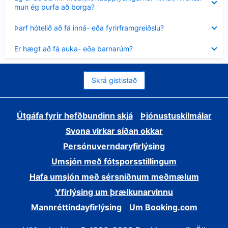
sýnt
mun ég þurfa að borga?
Minna
Þarf hótelið að fá inná- eða fyrirframgreiðslu?
sýnt
Minna
Er hægt að fá auka- eða barnarúm?
sýnt
Skrá gististað
Útgáfa fyrir hefðbundinn skjá
Þjónustuskilmálar
Svona virkar síðan okkar
Persónuverndaryfirlýsing
Umsjón með fótsporsstillingum
Hafa umsjón með sérsniðnum meðmælum
Yfirlýsing um þrælkunarvinnu
Mannréttindayfirlýsing
Um Booking.com