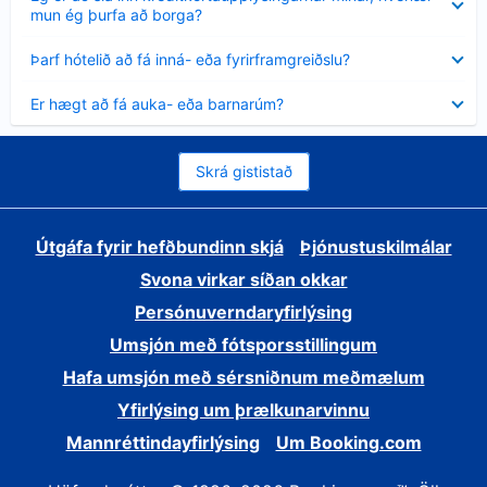
sýnt
mun ég þurfa að borga?
Minna
Þarf hótelið að fá inná- eða fyrirframgreiðslu?
sýnt
Minna
Er hægt að fá auka- eða barnarúm?
sýnt
Skrá gististað
Útgáfa fyrir hefðbundinn skjá
Þjónustuskilmálar
Svona virkar síðan okkar
Persónuverndaryfirlýsing
Umsjón með fótsporsstillingum
Hafa umsjón með sérsniðnum meðmælum
Yfirlýsing um þrælkunarvinnu
Mannréttindayfirlýsing
Um Booking.com