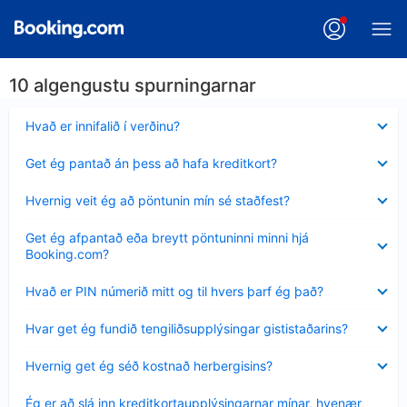
10 algengustu spurningarnar
Minna
Hvað er innifalið í verðinu?
sýnt
Minna
Get ég pantað án þess að hafa kreditkort?
sýnt
Minna
Hvernig veit ég að pöntunin mín sé staðfest?
sýnt
Minna
Get ég afpantað eða breytt pöntuninni minni hjá
sýnt
Booking.com?
Minna
Hvað er PIN númerið mitt og til hvers þarf ég það?
sýnt
Minna
Hvar get ég fundið tengiliðsupplýsingar gististaðarins?
sýnt
Minna
Hvernig get ég séð kostnað herbergisins?
sýnt
Minna
Ég er að slá inn kreditkortaupplýsingarnar mínar, hvenær