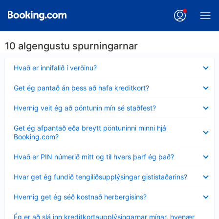
10 algengustu spurningarnar
Minna
Hvað er innifalið í verðinu?
sýnt
Minna
Get ég pantað án þess að hafa kreditkort?
sýnt
Minna
Hvernig veit ég að pöntunin mín sé staðfest?
sýnt
Minna
Get ég afpantað eða breytt pöntuninni minni hjá
sýnt
Booking.com?
Minna
Hvað er PIN númerið mitt og til hvers þarf ég það?
sýnt
Minna
Hvar get ég fundið tengiliðsupplýsingar gististaðarins?
sýnt
Minna
Hvernig get ég séð kostnað herbergisins?
sýnt
Minna
Ég er að slá inn kreditkortaupplýsingarnar mínar, hvenær