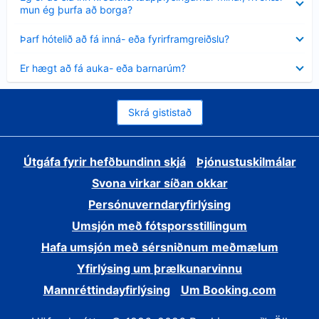
sýnt
mun ég þurfa að borga?
Minna
Þarf hótelið að fá inná- eða fyrirframgreiðslu?
sýnt
Minna
Er hægt að fá auka- eða barnarúm?
sýnt
Skrá gististað
Útgáfa fyrir hefðbundinn skjá
Þjónustuskilmálar
Svona virkar síðan okkar
Persónuverndaryfirlýsing
Umsjón með fótsporsstillingum
Hafa umsjón með sérsniðnum meðmælum
Yfirlýsing um þrælkunarvinnu
Mannréttindayfirlýsing
Um Booking.com