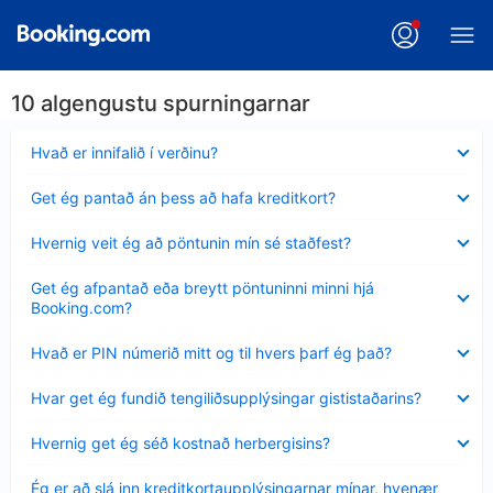
10 algengustu spurningarnar
Minna
Hvað er innifalið í verðinu?
sýnt
Minna
Get ég pantað án þess að hafa kreditkort?
sýnt
Minna
Hvernig veit ég að pöntunin mín sé staðfest?
sýnt
Minna
Get ég afpantað eða breytt pöntuninni minni hjá
sýnt
Booking.com?
Minna
Hvað er PIN númerið mitt og til hvers þarf ég það?
sýnt
Minna
Hvar get ég fundið tengiliðsupplýsingar gististaðarins?
sýnt
Minna
Hvernig get ég séð kostnað herbergisins?
sýnt
Minna
Ég er að slá inn kreditkortaupplýsingarnar mínar, hvenær