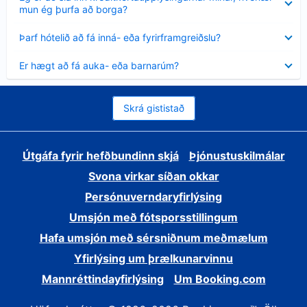
sýnt
mun ég þurfa að borga?
Minna
Þarf hótelið að fá inná- eða fyrirframgreiðslu?
sýnt
Minna
Er hægt að fá auka- eða barnarúm?
sýnt
Skrá gististað
Útgáfa fyrir hefðbundinn skjá
Þjónustuskilmálar
Svona virkar síðan okkar
Persónuverndaryfirlýsing
Umsjón með fótsporsstillingum
Hafa umsjón með sérsniðnum meðmælum
Yfirlýsing um þrælkunarvinnu
Mannréttindayfirlýsing
Um Booking.com