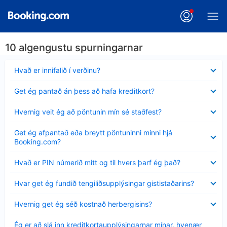
10 algengustu spurningarnar
Minna
Hvað er innifalið í verðinu?
sýnt
Minna
Get ég pantað án þess að hafa kreditkort?
sýnt
Minna
Hvernig veit ég að pöntunin mín sé staðfest?
sýnt
Minna
Get ég afpantað eða breytt pöntuninni minni hjá
sýnt
Booking.com?
Minna
Hvað er PIN númerið mitt og til hvers þarf ég það?
sýnt
Minna
Hvar get ég fundið tengiliðsupplýsingar gististaðarins?
sýnt
Minna
Hvernig get ég séð kostnað herbergisins?
sýnt
Minna
Ég er að slá inn kreditkortaupplýsingarnar mínar, hvenær