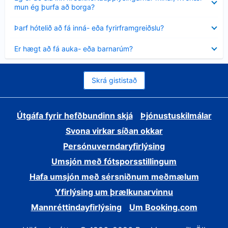
sýnt
mun ég þurfa að borga?
Minna
Þarf hótelið að fá inná- eða fyrirframgreiðslu?
sýnt
Minna
Er hægt að fá auka- eða barnarúm?
sýnt
Skrá gististað
Útgáfa fyrir hefðbundinn skjá
Þjónustuskilmálar
Svona virkar síðan okkar
Persónuverndaryfirlýsing
Umsjón með fótsporsstillingum
Hafa umsjón með sérsniðnum meðmælum
Yfirlýsing um þrælkunarvinnu
Mannréttindayfirlýsing
Um Booking.com